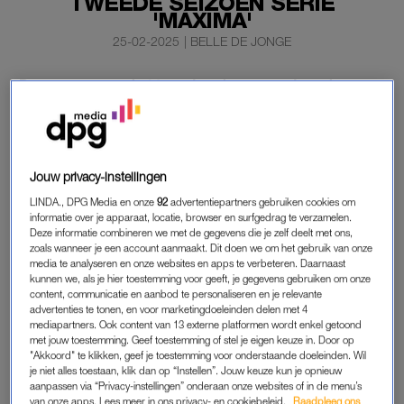
TWEEDE SEIZOEN SERIE
'MÁXIMA'
25-02-2025
|
BELLE DE JONGE
De opnames van het tweede seizoen van de serie
Máxima
zijn in volle gang. Volgend jaar zijn de nieuwe
afleveringen over het koninklijke koppel te streamen,
maar hier is alvast een klein voorproefje.
Jouw privacy-instellingen
In het tweede seizoen vindt de welbekende bruiloft plaats en
LINDA., DPG Media en onze
92
advertentiepartners gebruiken cookies om
Videoland heeft het eerste beeld daarvan vrijgegeven.
informatie over je apparaat, locatie, browser en surfgedrag te verzamelen.
Deze informatie combineren we met de gegevens die je zelf deelt met ons,
zoals wanneer je een account aanmaakt. Dit doen we om het gebruik van onze
SERIE MÁXIMA
media te analyseren en onze websites en apps te verbeteren. Daarnaast
kunnen we, als je hier toestemming voor geeft, je gegevens gebruiken om onze
Dit seizoen ervaart
Máxima
dat het niet zo eenvoudig is om de
content, communicatie en aanbod te personaliseren en je relevante
advertenties te tonen, en voor marketingdoeleinden delen met 4
liefde van het Nederlandse volk te behouden als het was om
mediapartners. Ook content van 13 externe platformen wordt enkel getoond
die te winnen. De vurige Argentijnse moet tussen haar ambities
met jouw toestemming. Geef toestemming of stel je eigen keuze in. Door op
en de nieuwe familiedynamiek navigeren, om haar positie te
"Akkoord" te klikken, geef je toestemming voor onderstaande doeleinden. Wil
je niet alles toestaan, klik dan op “Instellen”. Jouw keuze kun je opnieuw
bepalen binnen de strakke kaders en strikte protocollen van
aanpassen via “Privacy-instellingen” onderaan onze websites of in de menu’s
het koninklijk huis. We volgen haar vanaf de voorbereidingen
van onze apps. Lees meer in ons privacy- en cookiebeleid.
Raadpleeg ons