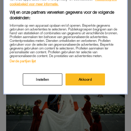
cookiebeleid voor meer informatie.
voor de bruiloft tot de kroning tien jaar later, waarin ze zich zal
Wij en onze partners verwerken gegevens voor de volgende
ontwikkelen tot een koningin.
doeleinden:
Miljoenen kijkers in Nederland en de rest van de wereld
Informatie op een apparaat opslaan en/of openen. Beperkte gegevens
gebruiken om advertenties te selecteren. Publieksgroepen begrijpen aan de
hebben het eerste seizoen gezien.
Máxima
is voor Videoland
hand van statistieken of combinaties van gegevens uit verschillende bronnen.
Profielen aanmaken ten behoeve van gepersonaliseerde advertenties.
één van de grootste successen ooit en blijft wereldwijd indruk
Contentprestaties meten. Diensten ontwikkelen en verbeteren. Profielen
gebruiken voor de selectie van gepersonaliseerde advertenties. Beperkte
maken: de serie is inmiddels aan meer dan 52 landen
gegevens gebruiken om content te selecteren. Profielen aanmaken ter
personalisatie van content. Profielen gebruiken ter selectie van
verkocht.
gepersonaliseerde content. De prestaties van advertenties meten.
Derde partijen lijst
Instellen
Akkoord