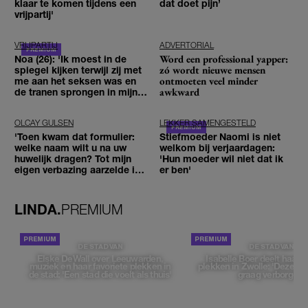
klaar te komen tijdens een
dat doet pijn’
vrijpartij'
VRIJPARTIJ
ADVERTORIAL
Word een professional yapper:
Noa (26): 'Ik moest in de
zó wordt nieuwe mensen
spiegel kijken terwijl zij met
ontmoeten veel minder
me aan het seksen was en
awkward
de tranen sprongen in mijn
ogen'
OLCAY GULSEN
LEKKER SAMENGESTELD
'Toen kwam dat formulier:
Stiefmoeder Naomi is niet
welke naam wilt u na uw
welkom bij verjaardagen:
huwelijk dragen? Tot mijn
'Hun moeder wil niet dat ik
eigen verbazing aarzelde ik
er ben'
geen moment'
LINDA.
PREMIUM
DE STAD VAN
DE STAD VAN
Elske DeWall over Leeuwarden,
Isabelle Boer deelt haar f
muziek en haar favoriete plekken in
plekken in Zwolle: 'Deze pl
de stad: 'Een stad die voelt als thuis'
graag verborgen'