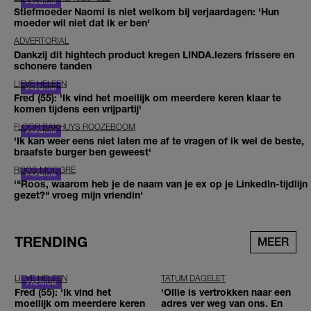
Stiefmoeder Naomi is niet welkom bij verjaardagen: 'Hun
moeder wil niet dat ik er ben'
ADVERTORIAL
Dankzij dit hightech product kregen LINDA.lezers frissere en
schonere tanden
LIEVE HELEEN
Fred (55): 'Ik vind het moeilijk om meerdere keren klaar te
komen tijdens een vrijpartij'
FLOOR BAKHUYS ROOZEBOOM
'Ik kan weer eens niet laten me af te vragen of ik wel de beste,
braafste burger ben geweest'
ROOS MOGGRÉ
'"Roos, waarom heb je de naam van je ex op je LinkedIn-tijdlijn
gezet?" vroeg mijn vriendin'
TRENDING
MEER
LIEVE HELEEN
TATUM DAGELET
Fred (55): 'Ik vind het
'Ollie is vertrokken naar een
moeilijk om meerdere keren
adres ver weg van ons. En