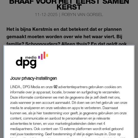
BRAAF VOOR HET EERST SAMEN
KERST
11-12-2025
|
ROBYN VAN GORSEL
Het is bijna Kerstmis en dat betekent dat er plannen
gemaakt moeten worden over wie het waar viert. Bij
familie? Schoonouders? Alleen thuis? En dat geldt ook
voor André Hazes en zijn vriendin Noa Braaf.
Wordt het ontbijten bij Roxeanne? Cadeautjes openmaken
met kleine Dré?
Jouw privacy-instellingen
LINDA., DPG Media en onze
92
advertentiepartners gebruiken cookies om
ANDRÉ HAZES
informatie over je apparaat, locatie, browser en surfgedrag te verzamelen.
Deze informatie combineren we met de gegevens die je zelf deelt met ons,
André Hazes (31) sloot dinsdagavond zijn theatertour
Dichterbij
zoals wanneer je een account aanmaakt. Dit doen we om het gebruik van onze
dan ooit
af op een plek die voor hem meer is dan een podium:
media te analyseren en onze websites en apps te verbeteren. Daarnaast
kunnen we, als je hier toestemming voor geeft, je gegevens gebruiken om onze
Het Concertgebouw in Amsterdam. De zaal waar zijn vader 43
content, communicatie en aanbod te personaliseren en je relevante
jaar geleden doorbrak, werd voor André het decor van zijn
advertenties te tonen, en voor marketingdoeleinden delen met 4
laatste show.
mediapartners. Ook content van 13 externe platformen wordt enkel getoond
met jouw toestemming. Geef toestemming of stel je eigen keuze in. Door op