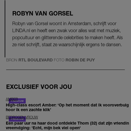
ROBYN VAN GORSEL
Robyn van Gorsel woont in Amsterdam, schrijft voor
LINDA.nl en heeft een zwak voor alles wat met muziek,
popcultuur en glitterende celebrities te maken heeft. Als
ze niet schrijft, staat ze waarschijnlijk ergens te dansen.
BRON
RTL BOULEVARD
FOTO
ROBIN DE PUY
EXCLUSIEF VOOR JOU
AMBER
High-class escort Amber: ‘Op het moment dat ik vooroverbuig
hoor ik een zachte klik’
BEDROGEN VROUW
Een paar uur na haar dood ontdekte Thom (32) dat zijn vriendin
vreemdging: 'Echt, mijn bek viel open'