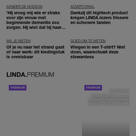
SANDER DE HOSSON
ADVERTORIAL
'Hij vroeg mij wie er straks
Dankzij dit hightech product
voor zijn vrouw met
kregen LINDA.lezers frissere
beginnende dementie zou
en schonere tanden
zorgen. Hij wist dat hij haar
zou moeten loslaten'
WIL JE WETEN
GOED OM TE WETEN
Of je nu naar het strand gaat
Vliegen in een T-shirt? Niet
of naar werk: dit kledingstuk
doen, waarschuwt deze
is onmisbaar
stewardess
LINDA.
PREMIUM
ACHTERGROND
DE STAD VAN
Elske DeWall over Leeu
muziek en haar favoriete p
de stad: 'Een stad die voelt 