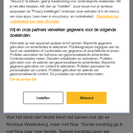
"Akkoord" te klikken, geef je toestemming voor onderstaande doeleinden. Wil
Het besef dat hij exact dezelfde leeftijd heeft als zijn vader
je niet alles toestaan, klik dan op “Instellen”. Jouw keuze kun je opnieuw
destijds, die zijn eerste grote show in Het Concertgebouw gaf,
aanpassen via “Privacy-instellingen” onderaan onze websites of in de menu’s
van onze apps. Lees meer in ons privacy- en cookiebeleid.
Raadpleeg ons
maakte het moment extra speciaal. “Mijn vader is hier
cookiebeleid voor meer informatie.
begonnen. De cirkel is rond. En toen hoorde ik dat mijn vader
Wij en onze partners verwerken gegevens voor de volgende
ook 31 was toen hij hier stond… Dan voelt het ineens heel
doeleinden:
anders”, zegt hij in
RTL Boulevard.
Informatie op een apparaat opslaan en/of openen. Beperkte gegevens
gebruiken om advertenties te selecteren. Publieksgroepen begrijpen aan de
hand van statistieken of combinaties van gegevens uit verschillende bronnen.
Profielen aanmaken ten behoeve van gepersonaliseerde advertenties.
Contentprestaties meten. Diensten ontwikkelen en verbeteren. Profielen
KERST MET NOA BRAAF
gebruiken voor de selectie van gepersonaliseerde advertenties. Beperkte
gegevens gebruiken om content te selecteren. Profielen aanmaken ter
Dat André beter in zijn vel zit dan ooit, heeft volgens hem veel
personalisatie van content. Profielen gebruiken ter selectie van
gepersonaliseerde content. De prestaties van advertenties meten.
te maken met
Noa Braaf,
met wie hij sinds dit jaar officieel
Derde partijen lijst
samen is. “Ze is gewoon echt een wereldwijf. Zij is een
cadeautje. Maar ook hoe de bal tussen mij en mijn ex nu rolt,
is een cadeautje. En de vader die ik kan zijn is een
Instellen
Akkoord
hoogtepunt.”
Voor het eerst viert André kerst niet samen met zijn ex
Monique Westenberg, maar met Noa. “Eerste kerstdag ga ik
met Noa naar haar familie. Tweede kerstdag doen we