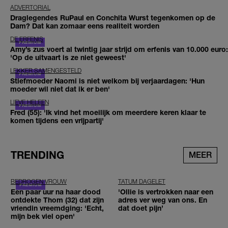
ADVERTORIAL
Draglegendes RuPaul en Conchita Wurst tegenkomen op de
Dam? Dat kan zomaar eens realiteit worden
DE ERFENIS
Amy’s zus voert al twintig jaar strijd om erfenis van 10.000 euro:
'Op de uitvaart is ze niet geweest'
LEKKER SAMENGESTELD
Stiefmoeder Naomi is niet welkom bij verjaardagen: 'Hun
moeder wil niet dat ik er ben'
LIEVE HELEEN
Fred (55): 'Ik vind het moeilijk om meerdere keren klaar te
komen tijdens een vrijpartij'
TRENDING
MEER
BEDROGEN VROUW
TATUM DAGELET
Een paar uur na haar dood
'Ollie is vertrokken naar een
ontdekte Thom (32) dat zijn
adres ver weg van ons. En
vriendin vreemdging: 'Echt,
dat doet pijn’
mijn bek viel open'