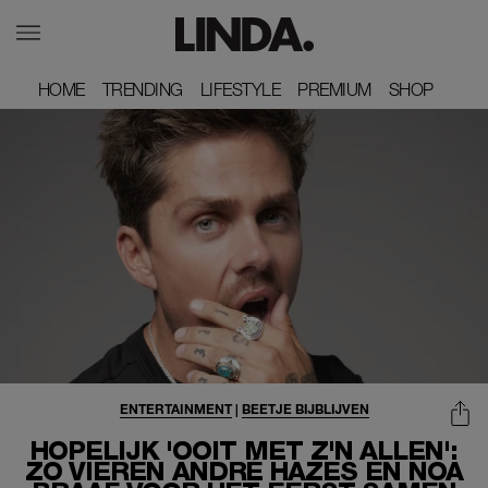
HOME
HOME
TRENDING
TRENDING
LIFESTYLE
LIFESTYLE
PREMIUM
PREMIUM
SHOP
SHOP
ENTERTAINMENT
|
BEETJE BIJBLIJVEN
HOPELIJK 'OOIT MET Z'N ALLEN':
ZO VIEREN ANDRÉ HAZES EN NOA