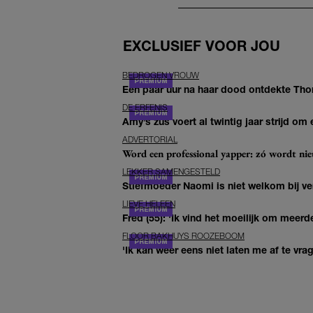
EXCLUSIEF VOOR JOU
BEDROGEN VROUW
Een paar uur na haar dood ontdekte Thom 
DE ERFENIS
Amy’s zus voert al twintig jaar strijd om 
ADVERTORIAL
Word een professional yapper: zó wordt n
LEKKER SAMENGESTELD
Stiefmoeder Naomi is niet welkom bij ver
LIEVE HELEEN
Fred (55): 'Ik vind het moeilijk om meerde
FLOOR BAKHUYS ROOZEBOOM
'Ik kan weer eens niet laten me af te vr