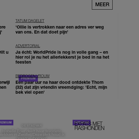
MEER
TATUM DAGELET
ere
'Ollie is vertrokken naar een adres ver weg
j'
van ons. En dat doet pijn’
ADVERTORIAL
lt u
Ja écht: WorldPride is nog in volle gang – en
hier rol je nu het allerlekkerst je bed in na het
feesten
BEDROGEN VROUW
erwijl
Een paar uur na haar dood ontdekte Thom
nen
(32) dat zijn vriendin vreemdging: 'Echt, mijn
bek viel open'
EXPATS MET
STOM!
DE STAD VAN
RASHONDEN
Isabelle Boer deelt haar favoriete
plekken in Zwolle: 'Deze plek houd ik
graag verborgen'