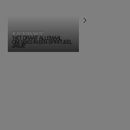
‘IK ZAT IN EEN SEKTE’
‘HET DRAAIT ALLEMAAL
OM SEKS IN EEN SPIRITUEEL 
JASJE’