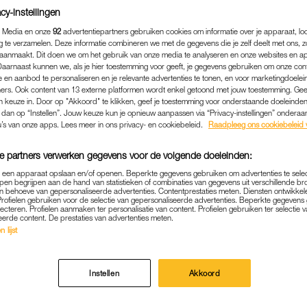
cy-instellingen
 Media en onze
92
advertentiepartners gebruiken cookies om informatie over je apparaat, lo
g te verzamelen. Deze informatie combineren we met de gegevens die je zelf deelt met ons, z
aanmaakt. Dit doen we om het gebruik van onze media te analyseren en onze websites en a
Daarnaast kunnen we, als je hier toestemming voor geeft, je gegevens gebruiken om onze con
 en aanbod te personaliseren en je relevante advertenties te tonen, en voor marketingdoele
ers. Ook content van 13 externe platformen wordt enkel getoond met jouw toestemming. Ge
gen keuze in. Door op "Akkoord" te klikken, geef je toestemming voor onderstaande doeleinden. 
k dan op “Instellen”. Jouw keuze kun je opnieuw aanpassen via “Privacy-instellingen” ondera
u’s van onze apps. Lees meer in ons privacy- en cookiebeleid.
Raadpleeg ons cookiebeleid 
e partners verwerken gegevens voor de volgende doeleinden:
p een apparaat opslaan en/of openen. Beperkte gegevens gebruiken om advertenties te sele
BUITENLAND
|
HEFTIG
pen begrijpen aan de hand van statistieken of combinaties van gegevens uit verschillende br
 behoeve van gepersonaliseerde advertenties. Contentprestaties meten. Diensten ontwikkel
G NEDERLANDS MEISJE V
Profielen gebruiken voor de selectie van gepersonaliseerde advertenties. Beperkte gegeven
lecteren. Profielen aanmaken ter personalisatie van content. Profielen gebruiken ter selectie 
eerde content. De prestaties van advertenties meten.
ZWEMBAD BIJ VILLA IN SP
 lijst
06-08-2025
|
ROBYN VAN GORSEL
Instellen
Akkoord
ente Málaga is een driejarig Nederlands meisje om 
eluk in een zwembad. Het kind werd levenloos aanget