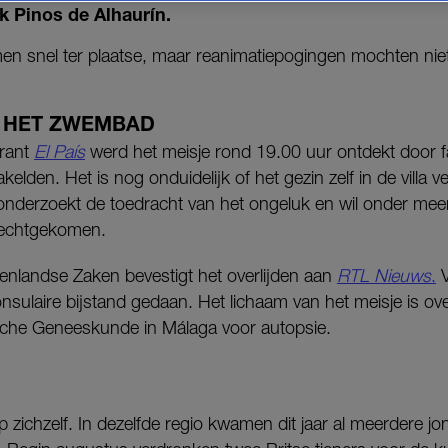
ijk Pinos de Alhaurín.
n snel ter plaatse, maar reanimatiepogingen mochten nie
 HET ZWEMBAD
rant
El País
werd het meisje rond 19.00 uur ontdekt door fam
elden. Het is nog onduidelijk of het gezin zelf in de villa 
 onderzoekt de toedracht van het ongeluk en wil onder mee
erechtgekomen.
tenlandse Zaken bevestigt het overlijden aan
RTL Nieuws
.
V
onsulaire bijstand gedaan. Het lichaam van het meisje is ov
ische Geneeskunde in Málaga voor autopsie.
p zichzelf. In dezelfde regio kwamen dit jaar al meerdere j