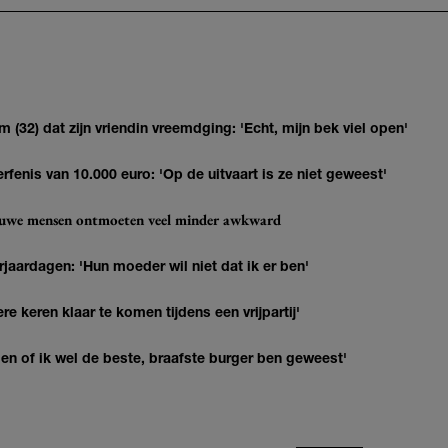
(32) dat zijn vriendin vreemdging: 'Echt, mijn bek viel open'
erfenis van 10.000 euro: 'Op de uitvaart is ze niet geweest'
ieuwe mensen ontmoeten veel minder awkward
jaardagen: 'Hun moeder wil niet dat ik er ben'
re keren klaar te komen tijdens een vrijpartij'
agen of ik wel de beste, braafste burger ben geweest'