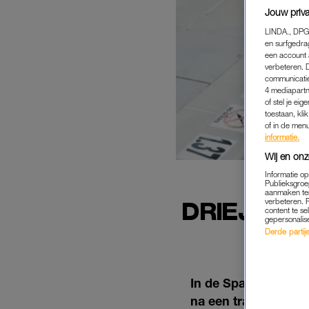
Jouw priva
LINDA., DPG
en surfgedra
een account 
verbeteren. 
communicatie
4 mediapartn
of stel je ei
toestaan, kli
of in de men
informatie.
Wij en onz
Informatie o
Publieksgroe
aanmaken ten
DRIEJARI
verbeteren. 
content te se
gepersonalis
IN 
Derde partijen
In de Spaanse geme
na een tragisch ong