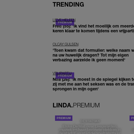
TRENDING
LIEVE HELEEN
Fred (55): 'Ik vind het moeilijk om meerd
keren klaar te komen tijdens een vrijparti
OLCAY GULSEN
'Toen kwam dat formulier: welke naam wi
na uw huwelijk dragen? Tot mijn eigen
verbazing aarzelde ik geen moment'
VRIJPARTIJ
Noa (26): 'Ik moest in de spiegel kijken t
zij met me aan het seksen was en de tra
sprongen in mijn ogen'
LINDA.
PREMIUM
DE STAD VAN
Elske DeWall over Leeuwarden,
muziek en haar favoriete plekken in
de stad: 'Een stad die voelt als thuis'