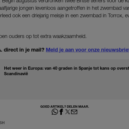
. Begin augustus verdronken twee Britse tieners voor de ku
alfjarige jongen levenloos aangetroffen in het zwembad va
rleed ook een driejarig meisje in een zwembad in Torrox, e
oepen ouders op tot extra waakzaamheid.
 direct in je mail?
Meld je aan voor onze nieuwsbrie
Het weer in Europa: van 40 graden in Spanje tot kans op overs
Scandinavië
GOED ARTIKEL? DELEN MAAR.
SH