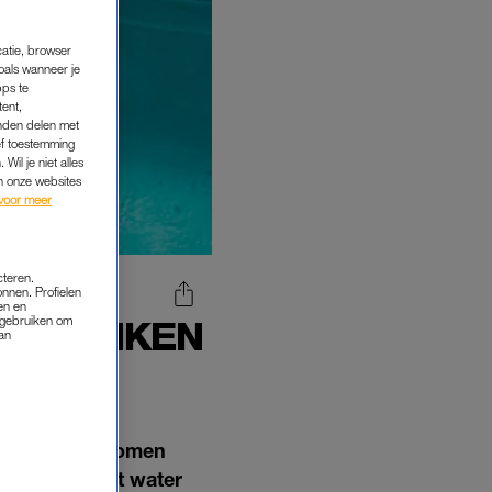
catie, browser
oals wanneer je
pps te
tent,
inden delen met
ef toestemming
Wil je niet alles
an onze websites
voor meer
cteren.
onnen. Profielen
en en
ERDRONKEN
s gebruiken om
van
ANJE
het leven gekomen
roffen in het water