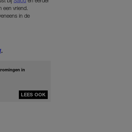
st bij
Salou
en eerder
n een vriend.
veneens in de
f
.
tromingen in
LEES OOK