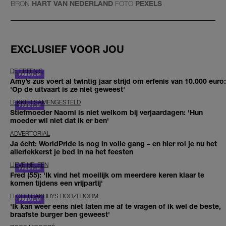
BRON
HART VAN NEDERLAND
FOTO
PEXELS
EXCLUSIEF VOOR JOU
DE ERFENIS
Amy’s zus voert al twintig jaar strijd om erfenis van 10.000 euro:
'Op de uitvaart is ze niet geweest'
LEKKER SAMENGESTELD
Stiefmoeder Naomi is niet welkom bij verjaardagen: 'Hun
moeder wil niet dat ik er ben'
ADVERTORIAL
Ja écht: WorldPride is nog in volle gang – en hier rol je nu het
allerlekkerst je bed in na het feesten
LIEVE HELEEN
Fred (55): 'Ik vind het moeilijk om meerdere keren klaar te
komen tijdens een vrijpartij'
FLOOR BAKHUYS ROOZEBOOM
'Ik kan weer eens niet laten me af te vragen of ik wel de beste,
braafste burger ben geweest'