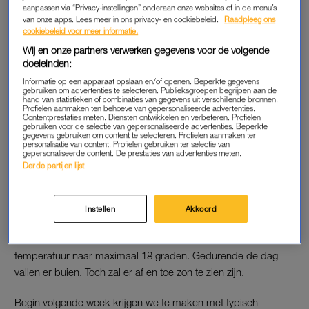
aanpassen via “Privacy-instellingen” onderaan onze websites of in de menu’s
warm voor de tijd van het jaar.
van onze apps. Lees meer in ons privacy- en cookiebeleid.
Raadpleeg ons
cookiebeleid voor meer informatie.
Wij en onze partners verwerken gegevens voor de volgende
Nazomertips: dit heeft je huid
doeleinden:
nu hard nodig
Informatie op een apparaat opslaan en/of openen. Beperkte gegevens
gebruiken om advertenties te selecteren. Publieksgroepen begrijpen aan de
hand van statistieken of combinaties van gegevens uit verschillende bronnen.
Profielen aanmaken ten behoeve van gepersonaliseerde advertenties.
LEES OOK
Contentprestaties meten. Diensten ontwikkelen en verbeteren. Profielen
gebruiken voor de selectie van gepersonaliseerde advertenties. Beperkte
gegevens gebruiken om content te selecteren. Profielen aanmaken ter
personalisatie van content. Profielen gebruiken ter selectie van
gepersonaliseerde content. De prestaties van advertenties meten.
Derde partijen lijst
TERUG NAAR HERFSTWEER
Toch blijft dit weerbeeld niet al te lang. Op zaterdagmiddag
ontstaan er gaandeweg regen- en onweersbuien. En vanaf
Instellen
Akkoord
zondag is het echt afgelopen met de warme temperaturen.
Dan draait de wind naar het zuidwesten en zakt de
temperatuur naar maximaal 18 graden. Gedurende de dag
vallen er buien. Toch zal er af en toe zon te zien zijn.
Begin volgende week krijgen we te maken met typisch