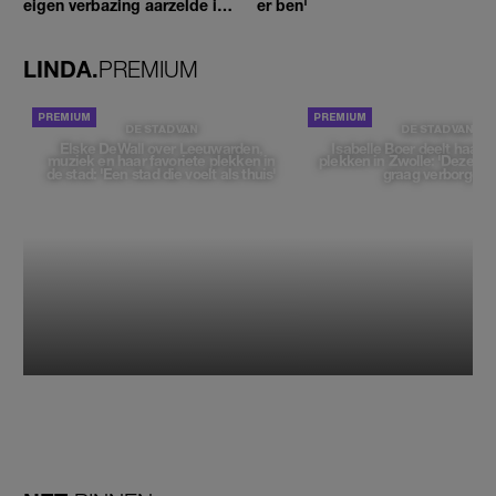
eigen verbazing aarzelde ik
er ben'
geen moment'
LINDA.
PREMIUM
DE STAD VAN
DE STAD VAN
Elske DeWall over Leeuwarden,
Isabelle Boer deelt haar f
muziek en haar favoriete plekken in
plekken in Zwolle: 'Deze pl
de stad: 'Een stad die voelt als thuis'
graag verborgen'