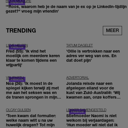
ROOS MOGGRÉ
'"Roos, waarom heb je de naam van je ex op je LinkedIn-tijdlijn
gezet?" vroeg mijn vriendin'
TRENDING
MEER
LIEVE HELEEN
TATUM DAGELET
Fred (55): 'Ik vind het
'Ollie is vertrokken naar een
moeilijk om meerdere keren
adres ver weg van ons. En
klaar te komen tijdens een
dat doet pijn’
vrijpartij'
VRIJPARTIJ
ADVERTORIAL
Noa (26): 'Ik moest in de
Jolanda reisde naar een
spiegel kijken terwijl zij met
afgelegen eiland voor de
me aan het seksen was en
kust van Zuid-Australië: 'Wij
de tranen sprongen in mijn
kwamen aan, onze koffers
ogen'
niet'
OLCAY GULSEN
LEKKER SAMENGESTELD
'Toen kwam dat formulier:
Stiefmoeder Naomi is niet
welke naam wilt u na uw
welkom bij verjaardagen:
huwelijk dragen? Tot mijn
'Hun moeder wil niet dat ik