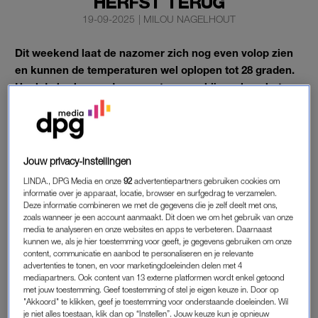
HERFST TERUG
19-09-2025
|
MILOU NAGELHOUT
Dit weekend laat de nazomer zich nog even volop zien
en kunnen de temperaturen wel oplopen tot 28 graden.
Haal de barbecue dus maar tevoorschijn, zolang het
nog kan.
Want na het weekend keert de herfst terug.
Jouw privacy-instellingen
ZOMERS WEER DIT WEEKEND
LINDA., DPG Media en onze
92
advertentiepartners gebruiken cookies om
informatie over je apparaat, locatie, browser en surfgedrag te verzamelen.
Maar eerst staat er dus een zomers weekend voor de deur. Zo
Deze informatie combineren we met de gegevens die je zelf deelt met ons,
is het op vrijdagochtend al warmer dan 20 graden en schijnt
zoals wanneer je een account aanmaakt. Dit doen we om het gebruik van onze
media te analyseren en onze websites en apps te verbeteren. Daarnaast
de zon. Verderop de dag blijft het zonnig en droog. Het kwik
kunnen we, als je hier toestemming voor geeft, je gegevens gebruiken om onze
stijgt naar 25 tot 28 graden in het binnenland en 21 tot 24
content, communicatie en aanbod te personaliseren en je relevante
advertenties te tonen, en voor marketingdoeleinden delen met 4
graden langs de kust.
mediapartners. Ook content van 13 externe platformen wordt enkel getoond
met jouw toestemming. Geef toestemming of stel je eigen keuze in. Door op
Ook op zaterdag geniet je van het zomerse weer. Zo lopen de
"Akkoord" te klikken, geef je toestemming voor onderstaande doeleinden. Wil
je niet alles toestaan, klik dan op “Instellen”. Jouw keuze kun je opnieuw
temperaturen opnieuw op tot
28 graden
. Dat is uitzonderlijk