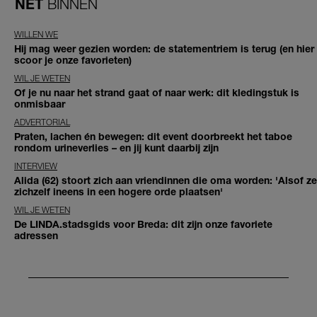
NET
BINNEN
WILLEN WE
Hij mag weer gezien worden: de statementriem is terug (en hier
scoor je onze favorieten)
WIL JE WETEN
Of je nu naar het strand gaat of naar werk: dit kledingstuk is
onmisbaar
ADVERTORIAL
Praten, lachen én bewegen: dit event doorbreekt het taboe
rondom urineverlies – en jij kunt daarbij zijn
INTERVIEW
Alida (62) stoort zich aan vriendinnen die oma worden: 'Alsof ze
zichzelf ineens in een hogere orde plaatsen'
WIL JE WETEN
De LINDA.stadsgids voor Breda: dit zijn onze favoriete
adressen