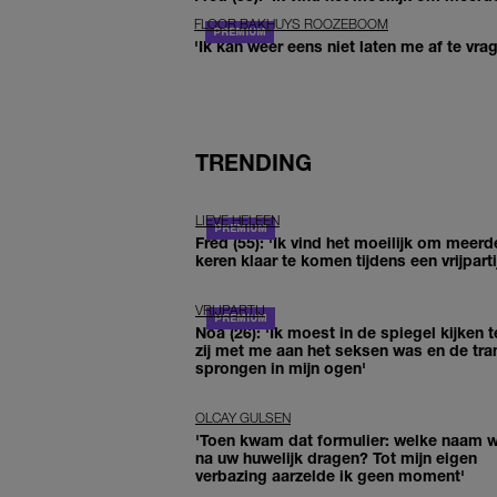
FLOOR BAKHUYS ROOZEBOOM
'Ik kan weer eens niet laten me af te vr
TRENDING
LIEVE HELEEN
Fred (55): 'Ik vind het moeilijk om meerd
keren klaar te komen tijdens een vrijparti
VRIJPARTIJ
Noa (26): 'Ik moest in de spiegel kijken t
zij met me aan het seksen was en de tra
sprongen in mijn ogen'
OLCAY GULSEN
'Toen kwam dat formulier: welke naam wi
na uw huwelijk dragen? Tot mijn eigen
verbazing aarzelde ik geen moment'