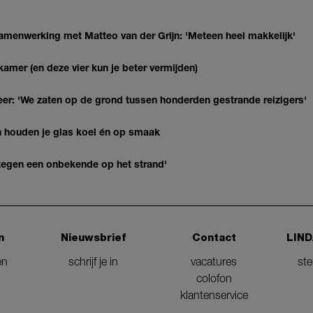
enwerking met Matteo van der Grijn: 'Meteen heel makkelijk'
kamer (en deze vier kun je beter vermijden)
r: 'We zaten op de grond tussen honderden gestrande reizigers'
en houden je glas koel én op smaak
k tegen een onbekende op het strand'
n
Nieuwsbrief
Contact
LIND
en
schrijf je in
vacatures
st
colofon
klantenservice