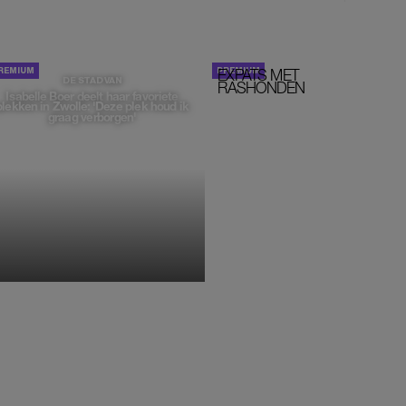
EXPATS MET
STOM!
DE STAD VAN
RASHONDEN
Isabelle Boer deelt haar favoriete
plekken in Zwolle: 'Deze plek houd ik
graag verborgen'
MONIQUE KLEMANN