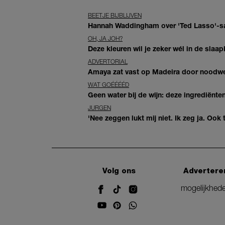
BEETJE BIJBLIJVEN
Hannah Waddingham over 'Ted Lasso'-sam
OH, JA JOH?
Deze kleuren wil je zeker wél in de slaap
ADVERTORIAL
Amaya zat vast op Madeira door noodwee
WAT GOÉÉÉÉD
Geen water bij de wijn: deze ingrediënt
JURGEN
'Nee zeggen lukt mij niet. Ik zeg ja. Oo
Volg ons
Advertere
mogelijkhed