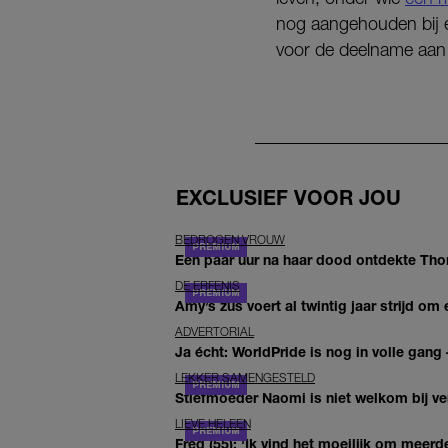
nog aangehouden bij e
voor de deelname aan d
EXCLUSIEF VOOR JOU
BEDROGEN VROUW
Een paar uur na haar dood ontdekte Thom 
DE ERFENIS
Amy’s zus voert al twintig jaar strijd om 
ADVERTORIAL
Ja écht: WorldPride is nog in volle gang –
LEKKER SAMENGESTELD
Stiefmoeder Naomi is niet welkom bij ver
LIEVE HELEEN
Fred (55): 'Ik vind het moeilijk om meerde