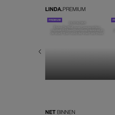
LINDA.
PREMIUM
DE STAD VAN
Elske DeWall over Leeuwarden,
muziek en haar favoriete plekken in
de stad: 'Een stad die voelt als thuis'
NET
BINNEN