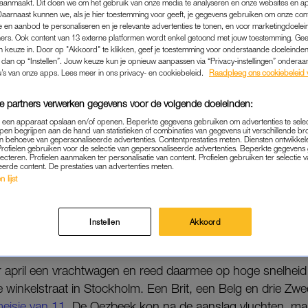
aanmaakt. Dit doen we om het gebruik van onze media te analyseren en onze websites en a
en.
Daarnaast kunnen we, als je hier toestemming voor geeft, je gegevens gebruiken om onze con
 en aanbod te personaliseren en je relevante advertenties te tonen, en voor marketingdoele
 gewond.
ers. Ook content van 13 externe platformen wordt enkel getoond met jouw toestemming. Ge
gen keuze in. Door op "Akkoord" te klikken, geef je toestemming voor onderstaande doeleinden. 
k dan op “Instellen”. Jouw keuze kun je opnieuw aanpassen via “Privacy-instellingen” ondera
Lees ook
u’s van onze apps. Lees meer in ons privacy- en cookiebeleid.
Raadpleeg ons cookiebeleid 
 levenslang voor man die op winkelend publiek inree
e partners verwerken gegevens voor de volgende doeleinden:
p een apparaat opslaan en/of openen. Beperkte gegevens gebruiken om advertenties te sele
OT LEVENSLANG
pen begrijpen aan de hand van statistieken of combinaties van gegevens uit verschillende br
 behoeve van gepersonaliseerde advertenties. Contentprestaties meten. Diensten ontwikkel
Profielen gebruiken voor de selectie van gepersonaliseerde advertenties. Beperkte gegeven
 de Oezbeekse IS-aanhanger, Rakhmat Akilov, schuldig aan
lecteren. Profielen aanmaken ter personalisatie van content. Profielen gebruiken ter selectie 
eerde content. De prestaties van advertenties meten.
 24 gevallen van het in gevaar brengen van andermans le
 lijst
al een levenslange gevangenisstraf tegen Akilov. Tot leven
deld na zestien jaar vrijgelaten.
Instellen
Akkoord
KHOLM
ar april een vrachtwagen en reed daarmee op hoge snelheid
 winkelstraat in Stockholm. Een Brit, een Belg en drie 
eisje van 11
. De Oezbeek kon na de aanslag vluchten, ma