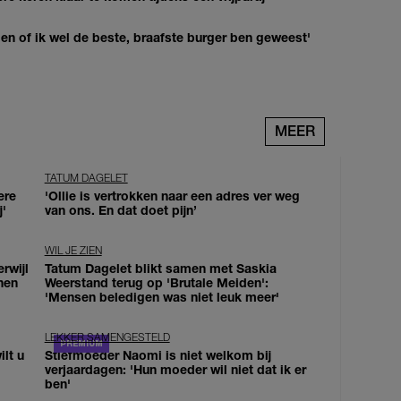
agen of ik wel de beste, braafste burger ben geweest'
MEER
TATUM DAGELET
ere
'Ollie is vertrokken naar een adres ver weg
j'
van ons. En dat doet pijn’
WIL JE ZIEN
erwijl
Tatum Dagelet blikt samen met Saskia
nen
Weerstand terug op 'Brutale Meiden':
'Mensen beledigen was niet leuk meer'
LEKKER SAMENGESTELD
lt u
Stiefmoeder Naomi is niet welkom bij
verjaardagen: 'Hun moeder wil niet dat ik er
ben'