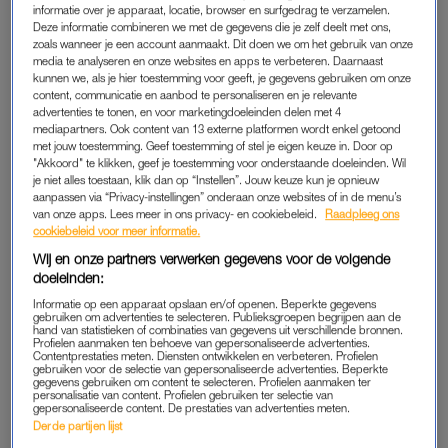
informatie over je apparaat, locatie, browser en surfgedrag te verzamelen.
Luiers verschonen is voor de meeste ouders nou niet bepaald
Deze informatie combineren we met de gegevens die je zelf deelt met ons,
het leukste klusje wat er is. Zeker niet als je kind besluit dat dit
zoals wanneer je een account aanmaakt. Dit doen we om het gebruik van onze
media te analyseren en onze websites en apps te verbeteren. Daarnaast
hét moment is om te gaan rollen, spartelen of in het wilde weg
kunnen we, als je hier toestemming voor geeft, je gegevens gebruiken om onze
te plassen. En dan heb je ook nog te maken met een
content, communicatie en aanbod te personaliseren en je relevante
advertenties te tonen, en voor marketingdoeleinden delen met 4
aankleedkussen dat net iets te smal is en een luier die je met
mediapartners. Ook content van 13 externe platformen wordt enkel getoond
één hand moet openvouwen, terwijl je met de andere je kind
met jouw toestemming. Geef toestemming of stel je eigen keuze in. Door op
in toom houdt. En dan die doekjes, heb je even?
"Akkoord" te klikken, geef je toestemming voor onderstaande doeleinden. Wil
je niet alles toestaan, klik dan op “Instellen”. Jouw keuze kun je opnieuw
aanpassen via “Privacy-instellingen” onderaan onze websites of in de menu’s
van onze apps. Lees meer in ons privacy- en cookiebeleid.
Raadpleeg ons
MENS ERGER JE NIET
cookiebeleid voor meer informatie.
Het is misschien wel één van de grootste frustraties van
Wij en onze partners verwerken gegevens voor de volgende
doeleinden:
ouders als het gaat om luiers verschonen. Heb je net die
trappelende beentjes vast en wil je een doekje pakken om de
Informatie op een apparaat opslaan en/of openen. Beperkte gegevens
gebruiken om advertenties te selecteren. Publieksgroepen begrijpen aan de
boel schoon te maken – komt zowat het hele pak mee.
hand van statistieken of combinaties van gegevens uit verschillende bronnen.
Profielen aanmaken ten behoeve van gepersonaliseerde advertenties.
Contentprestaties meten. Diensten ontwikkelen en verbeteren. Profielen
gebruiken voor de selectie van gepersonaliseerde advertenties. Beperkte
Maar houd hoop, want met onderstaande makkelijke hack is
gegevens gebruiken om content te selecteren. Profielen aanmaken ter
personalisatie van content. Profielen gebruiken ter selectie van
dat probleem binnen een mum van tijd opgelost. En je hebt de
gepersonaliseerde content. De prestaties van advertenties meten.
oplossing waarschijnlijk gewoon al in huis liggen. Je hoeft dus
Derde partijen lijst
echt geen fortuin uit te geven aan een handige oplossing.