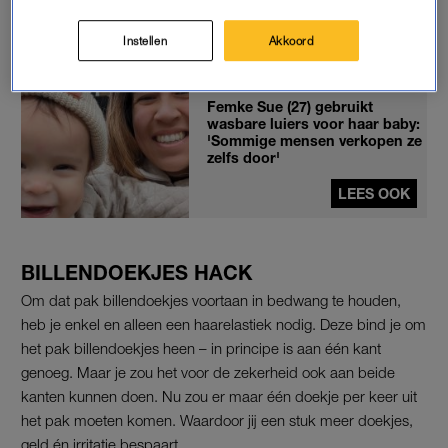
Gewoon even dit doen – en voilà: geen gesjor meer aan dat
Instellen
Akkoord
pak billendoekjes.
Femke Sue (27) gebruikt
wasbare luiers voor haar baby:
'Sommige mensen verkopen ze
zelfs door'
LEES OOK
BILLENDOEKJES HACK
Om dat pak billendoekjes voortaan in bedwang te houden,
heb je enkel en alleen een haarelastiek nodig. Deze bind je om
het pak billendoekjes heen – in principe is aan één kant
genoeg. Maar je zou het voor de zekerheid ook aan beide
kanten kunnen doen. Nu zou er maar één doekje per keer uit
het pak moeten komen. Waardoor jij een stuk meer doekjes,
geld én irritatie bespaart.