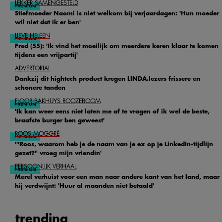
LEKKER SAMENGESTELD
Stiefmoeder Naomi is niet welkom bij verjaardagen: 'Hun moeder
wil niet dat ik er ben'
LIEVE HELEEN
Fred (55): 'Ik vind het moeilijk om meerdere keren klaar te komen
tijdens een vrijpartij'
ADVERTORIAL
Dankzij dit hightech product kregen LINDA.lezers frissere en
schonere tanden
FLOOR BAKHUYS ROOZEBOOM
'Ik kan weer eens niet laten me af te vragen of ik wel de beste,
braafste burger ben geweest'
ROOS MOGGRÉ
'"Roos, waarom heb je de naam van je ex op je LinkedIn-tijdlijn
gezet?" vroeg mijn vriendin'
PERSOONLIJK VERHAAL
Merel verhuist voor een man naar andere kant van het land, maar
hij verdwijnt: 'Huur al maanden niet betaald'
trending