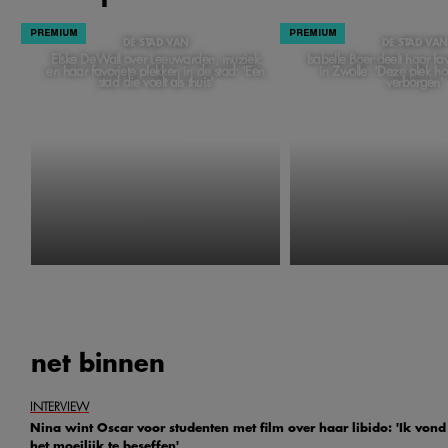
DE STAD VAN
DE STAD VAN
Elske DeWall over Leeuwarden, muziek
Isabelle Boer deelt haar fa
en haar favoriete plekken in de stad: 'Een
in Zwolle: 'Deze plek h
stad die voelt als thuis'
verborgen'
net
binnen
INTERVIEW
Nina wint Oscar voor studenten met film over haar libido: 'Ik vond
het moeilijk te beseffen'