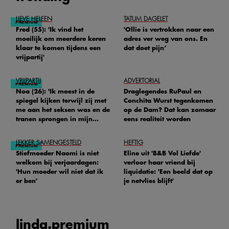
LIEVE HELEEN
TATUM DAGELET
Fred (55): 'Ik vind het
'Ollie is vertrokken naar een
moeilijk om meerdere keren
adres ver weg van ons. En
klaar te komen tijdens een
dat doet pijn’
vrijpartij'
VRIJPARTIJ
ADVERTORIAL
Noa (26): 'Ik moest in de
Draglegendes RuPaul en
spiegel kijken terwijl zij met
Conchita Wurst tegenkomen
me aan het seksen was en de
op de Dam? Dat kan zomaar
tranen sprongen in mijn
eens realiteit worden
ogen'
LEKKER SAMENGESTELD
HEFTIG
Stiefmoeder Naomi is niet
Eline uit 'B&B Vol Liefde'
welkom bij verjaardagen:
verloor haar vriend bij
'Hun moeder wil niet dat ik
liquidatie: 'Een beeld dat op
er ben'
je netvlies blijft'
linda.
premium