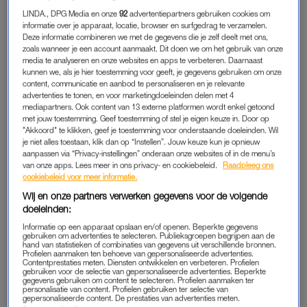
NEE IS NEE
LINDA., DPG Media en onze
92
advertentiepartners gebruiken cookies om
Vijftig euro boden we, voor één hap appelmoes. At hij niet. En
informatie over je apparaat, locatie, browser en surfgedrag te verzamelen.
die keer dat hij als straf voor het niet op willen eten, laat staan
Deze informatie combineren we met de gegevens die je zelf deelt met ons,
zoals wanneer je een account aanmaakt. Dit doen we om het gebruik van onze
próeven van tomatensoep, meteen naar bed moest, terwijl zijn
media te analyseren en onze websites en apps te verbeteren. Daarnaast
voetbalvriendje gezellig bij ons aan de dis zat? Het deed hem
kunnen we, als je hier toestemming voor geeft, je gegevens gebruiken om onze
content, communicatie en aanbod te personaliseren en je relevante
niks. Nee, in de opvoeding van mijn zoon Callum, destijds
advertenties te tonen, en voor marketingdoeleinden delen met 4
zeven en nu een prepuber van dertien, staan we machteloos
mediapartners. Ook content van 13 externe platformen wordt enkel getoond
met jouw toestemming. Geef toestemming of stel je eigen keuze in. Door op
als het gaat om zijn eetgedrag. Het kind heeft een vijftigtal
"Akkoord" te klikken, geef je toestemming voor onderstaande doeleinden. Wil
(merendeel gezonde) producten die hij blieft en we kunnen,
je niet alles toestaan, klik dan op “Instellen”. Jouw keuze kun je opnieuw
maar mondjesmaat iets toevoegen aan dat menu.
aanpassen via “Privacy-instellingen” onderaan onze websites of in de menu’s
van onze apps. Lees meer in ons privacy- en cookiebeleid.
Raadpleeg ons
cookiebeleid voor meer informatie.
Of nog zoiets geks: hij wil geen sleepovers bij anderen. Hij
Wij en onze partners verwerken gegevens voor de volgende
heeft absoluut geen heimwee en vindt het prima als vriendjes
doeleinden:
of zijn neven hier logeren. Graag zelfs. Maar hij piekert er niet
Informatie op een apparaat opslaan en/of openen. Beperkte gegevens
over om bij een ander te slapen. Ook niet als dat de grote
gebruiken om advertenties te selecteren. Publieksgroepen begrijpen aan de
hand van statistieken of combinaties van gegevens uit verschillende bronnen.
verjaardagswens is van zijn beste vriend. Hij heeft er geen trek
Profielen aanmaken ten behoeve van gepersonaliseerde advertenties.
Contentprestaties meten. Diensten ontwikkelen en verbeteren. Profielen
in. Hoe vaak ik ook uitleg dat er niks geks kan gebeuren en
gebruiken voor de selectie van gepersonaliseerde advertenties. Beperkte
gegevens gebruiken om content te selecteren. Profielen aanmaken ter
dat ik hem in geval van toch heimwee, zo zou ophalen.
personalisatie van content. Profielen gebruiken ter selectie van
gepersonaliseerde content. De prestaties van advertenties meten.