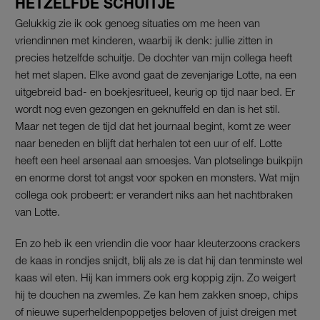
HETZELFDE SCHUITJE
Gelukkig zie ik ook genoeg situaties om me heen van
vriendinnen met kinderen, waarbij ik denk: jullie zitten in
precies hetzelfde schuitje. De dochter van mijn collega heeft
het met slapen. Elke avond gaat de zevenjarige Lotte, na een
uitgebreid bad- en boekjesritueel, keurig op tijd naar bed. Er
wordt nog even gezongen en geknuffeld en dan is het stil.
Maar net tegen de tijd dat het journaal begint, komt ze weer
naar beneden en blijft dat herhalen tot een uur of elf. Lotte
heeft een heel arsenaal aan smoesjes. Van plotselinge buikpijn
en enorme dorst tot angst voor spoken en monsters. Wat mijn
collega ook probeert: er verandert niks aan het nachtbraken
van Lotte.
En zo heb ik een vriendin die voor haar kleuterzoons crackers
de kaas in rondjes snijdt, blij als ze is dat hij dan tenminste wel
kaas wil eten. Hij kan immers ook erg koppig zijn. Zo weigert
hij te douchen na zwemles. Ze kan hem zakken snoep, chips
of nieuwe superheldenpoppetjes beloven of juist dreigen met