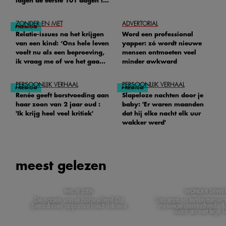
lagen de eerste 101 dagen in
het ziekenhuis’
ZONDER EN MET
ADVERTORIAL
Relatie-issues na het krijgen
Word een professional
van een kind: ‘Ons hele leven
yapper: zó wordt nieuwe
voelt nu als een beproeving,
mensen ontmoeten veel
ik vraag me of we het gaan
minder awkward
redden'
PERSOONLIJK VERHAAL
PERSOONLIJK VERHAAL
Renée geeft borstvoeding aan
Slapeloze nachten door je
haar zoon van 2 jaar oud :
baby: 'Er waren maanden
'Ik krijg heel veel kritiek'
dat hij elke nacht elk uur
wakker werd'
meest gelezen
WIL JE ZIEN
WONDER GEWE
De nagels van je baby vijlen? Dit
Lisa stopt na fertiliteitstraj
(betaalbare) apparaat biedt uitkomst
vanwege gezondheid: ‘Ik
maar sta met lege 