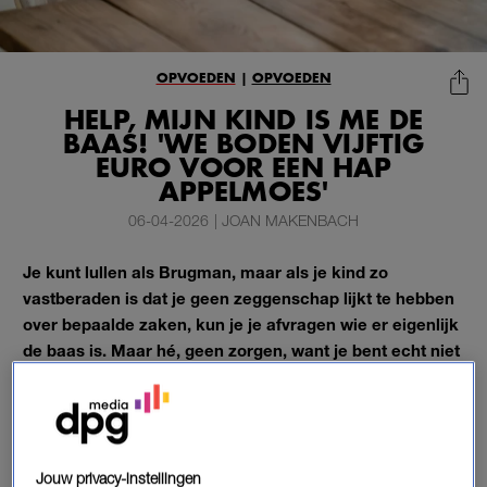
OPVOEDEN
|
OPVOEDEN
HELP, MIJN KIND IS ME DE
BAAS! 'WE BODEN VIJFTIG
EURO VOOR EEN HAP
APPELMOES'
06-04-2026
|
JOAN MAKENBACH
Je kunt lullen als Brugman, maar als je kind zo
vastberaden is dat je geen zeggenschap lijkt te hebben
over bepaalde zaken, kun je je afvragen wie er eigenlijk
de baas is. Maar hé, geen zorgen, want je bent echt niet
de enige.
Zo ervaart ook journaliste Joan Makenbach.
Jouw privacy-instellingen