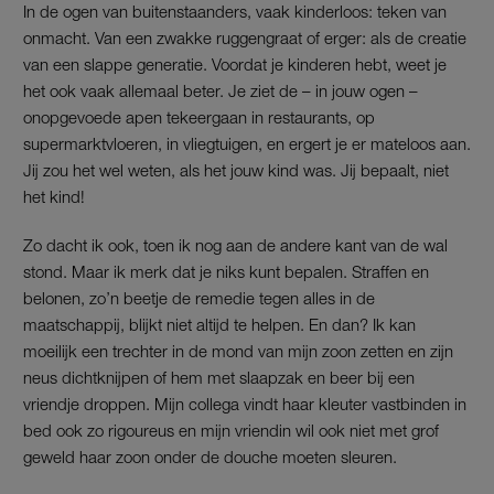
In de ogen van buitenstaanders, vaak kinderloos: teken van
onmacht. Van een zwakke ruggengraat of erger: als de creatie
van een slappe generatie. Voordat je kinderen hebt, weet je
het ook vaak allemaal beter. Je ziet de – in jouw ogen –
onopgevoede apen tekeergaan in restaurants, op
supermarktvloeren, in vliegtuigen, en ergert je er mateloos aan.
Jij zou het wel weten, als het jouw kind was. Jij bepaalt, niet
het kind!
Zo dacht ik ook, toen ik nog aan de andere kant van de wal
stond. Maar ik merk dat je niks kunt bepalen. Straffen en
belonen, zo’n beetje de remedie tegen alles in de
maatschappij, blijkt niet altijd te helpen. En dan? Ik kan
moeilijk een trechter in de mond van mijn zoon zetten en zijn
neus dichtknijpen of hem met slaapzak en beer bij een
vriendje droppen. Mijn collega vindt haar kleuter vastbinden in
bed ook zo rigoureus en mijn vriendin wil ook niet met grof
geweld haar zoon onder de douche moeten sleuren.