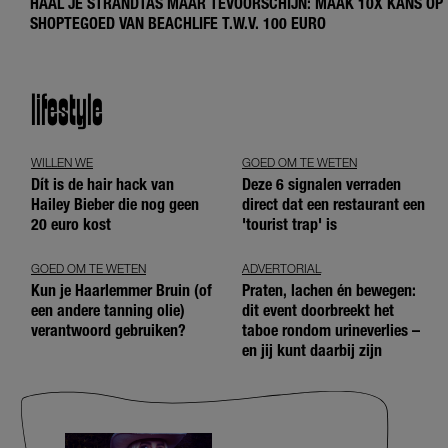
HAAL JE STRANDTAS MAAR TEVOORSCHIJN: MAAK 10X KANS OP
SHOPTEGOED VAN BEACHLIFE T.W.V. 100 EURO
lifestyle
WILLEN WE
GOED OM TE WETEN
Dít is de hair hack van
Deze 6 signalen verraden
Hailey Bieber die nog geen
direct dat een restaurant een
20 euro kost
'tourist trap' is
GOED OM TE WETEN
ADVERTORIAL
Kun je Haarlemmer Bruin (of
Praten, lachen én bewegen:
een andere tanning olie)
dit event doorbreekt het
verantwoord gebruiken?
taboe rondom urineverlies –
en jij kunt daarbij zijn