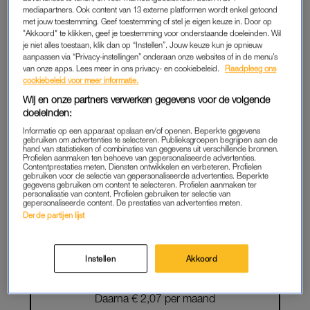
mediapartners. Ook content van 13 externe platformen wordt enkel getoond
LEES VERDER ALS
met jouw toestemming. Geef toestemming of stel je eigen keuze in. Door op
"Akkoord" te klikken, geef je toestemming voor onderstaande doeleinden. Wil
MEMBER
je niet alles toestaan, klik dan op “Instellen”. Jouw keuze kun je opnieuw
aanpassen via “Privacy-instellingen” onderaan onze websites of in de menu’s
van onze apps. Lees meer in ons privacy- en cookiebeleid.
Raadpleeg ons
cookiebeleid voor meer informatie.
Onbeperkt toegang tot alle artikelen
Wij en onze partners verwerken gegevens voor de volgende
doeleinden:
De chillste deals: win een e-reader of
Informatie op een apparaat opslaan en/of openen. Beperkte gegevens
elektrische fiets
gebruiken om advertenties te selecteren. Publieksgroepen begrijpen aan de
hand van statistieken of combinaties van gegevens uit verschillende bronnen.
Profielen aanmaken ten behoeve van gepersonaliseerde advertenties.
Lees LINDA.meiden online
Contentprestaties meten. Diensten ontwikkelen en verbeteren. Profielen
gebruiken voor de selectie van gepersonaliseerde advertenties. Beperkte
gegevens gebruiken om content te selecteren. Profielen aanmaken ter
Geen gedoe: iedere maand
personalisatie van content. Profielen gebruiken ter selectie van
gepersonaliseerde content. De prestaties van advertenties meten.
opzegbaar
Derde partijen lijst
START GRATIS
Instellen
Akkoord
MAAND
Daarna € 2,07 per maand