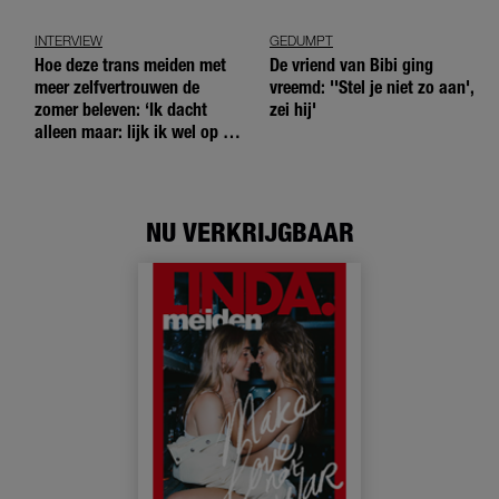
INTERVIEW
GEDUMPT
Hoe deze trans meiden met
De vriend van Bibi ging
meer zelfvertrouwen de
vreemd: ''Stel je niet zo aan',
zomer beleven: ‘Ik dacht
zei hij'
alleen maar: lijk ik wel op de
andere meiden?’
NU VERKRIJGBAAR