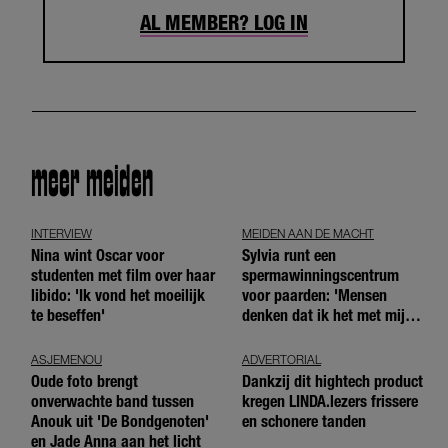
AL MEMBER? LOG IN
meer meiden
INTERVIEW
MEIDEN AAN DE MACHT
Nina wint Oscar voor
Sylvia runt een
studenten met film over haar
spermawinningscentrum
libido: 'Ik vond het moeilijk
voor paarden: 'Mensen
te beseffen'
denken dat ik het met mijn
blote handen doe'
ASJEMENOU
ADVERTORIAL
Oude foto brengt
Dankzij dit hightech product
onverwachte band tussen
kregen LINDA.lezers frissere
Anouk uit 'De Bondgenoten'
en schonere tanden
en Jade Anna aan het licht