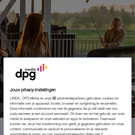
DIT-WIL-JE WOENSDAG
Jouw privacy-instellingen
ZIN IN IETS NIEUWS MET JE BESTIES?
LINDA., DPG Media en onze
92
advertentiepartners gebruiken cookies om
MAAK 20 X KANS OP DIT ORIGINELE
informatie over je apparaat, locatie, browser en surfgedrag te verzamelen.
UITJE
Deze informatie combineren we met de gegevens die je zelf deelt met ons,
zoals wanneer je een account aanmaakt. Dit doen we om het gebruik van onze
media te analyseren en onze websites en apps te verbeteren. Daarnaast
kunnen we, als je hier toestemming voor geeft, je gegevens gebruiken om onze
content, communicatie en aanbod te personaliseren en je relevante
MEMBER
advertenties te tonen, en voor marketingdoeleinden delen met 4