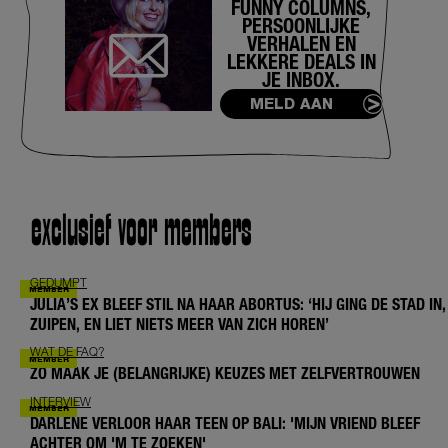
FUNNY COLUMNS,
PERSOONLIJKE
VERHALEN EN
LEKKERE DEALS IN
JE INBOX.
MELD AAN
exclusief voor members
GEDUMPT
JULIA’S EX BLEEF STIL NA HAAR ABORTUS: ‘HIJ GING DE STAD IN,
ZUIPEN, EN LIET NIETS MEER VAN ZICH HOREN’
WAT DE FAQ?
ZO MAAK JE (BELANGRIJKE) KEUZES MET ZELFVERTROUWEN
INTERVIEW
DARLENE VERLOOR HAAR TEEN OP BALI: 'MIJN VRIEND BLEEF
ACHTER OM 'M TE ZOEKEN'