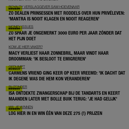
ROYALTY VERSLAGGEVER SAM HOEVENAAR
ZO DEALEN PRINSESSEN MET RODDELS OVER HUN PRIVÉLEVEN:
'MANTRA IS NOOIT KLAGEN EN NOOIT REAGEREN'
MONEY ISSUES
ZO SPAAR JE ONGEMERKT 3000 EURO PER JAAR ZÓNDER DAT
HET PIJN DOET
KOM JE HIER VAKER?
MACY VERLIEST HAAR ZONNEBRIL, MAAR VINDT HAAR
DROOMMAN: 'IK BESLOOT TE EMIGREREN'
GEDUMPT
CARMENS VRIEND GING KEER OP KEER VREEMD: 'IK DACHT DAT
IK DEGENE WAS DIE HEM KON VERANDEREN'
BIJZONDER
ISA ONTDEKTE ZWANGERSCHAP BIJ DE TANDARTS EN KEERT
MAANDEN LATER MET BOLLE BUIK TERUG: 'JE HAD GELIJK'
WIL JE WINNEN
LOG HIER IN EN WIN ÉÉN VAN DEZE 275 (!) PRIJZEN