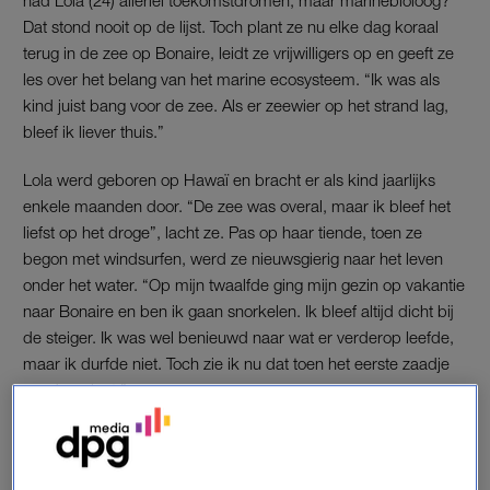
Dat stond nooit op de lijst. Toch plant ze nu elke dag koraal
terug in de zee op Bonaire, leidt ze vrijwilligers op en geeft ze
les over het belang van het marine ecosysteem. “Ik was als
kind juist bang voor de zee. Als er zeewier op het strand lag,
bleef ik liever thuis.”
Lola werd geboren op Hawaï en bracht er als kind jaarlijks
enkele maanden door. “De zee was overal, maar ik bleef het
liefst op het droge”, lacht ze. Pas op haar tiende, toen ze
begon met windsurfen, werd ze nieuwsgierig naar het leven
onder het water. “Op mijn twaalfde ging mijn gezin op vakantie
naar Bonaire en ben ik gaan snorkelen. Ik bleef altijd dicht bij
de steiger. Ik was wel benieuwd naar wat er verderop leefde,
maar ik durfde niet. Toch zie ik nu dat toen het eerste zaadje
werd geplant.”
‘IETS MET DE ZEE’