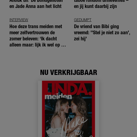
Anouk uit 'De Bondgenoten'
taboe rondom urineverlies –
en Jade Anna aan het licht
en jij kunt daarbij zijn
INTERVIEW
GEDUMPT
Hoe deze trans meiden met
De vriend van Bibi ging
meer zelfvertrouwen de
vreemd: ''Stel je niet zo aan',
zomer beleven: ‘Ik dacht
zei hij'
alleen maar: lijk ik wel op de
andere meiden?’
NU VERKRIJGBAAR