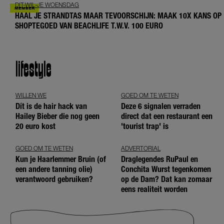
DIT-WIL-JE WOENSDAG
HAAL JE STRANDTAS MAAR TEVOORSCHIJN: MAAK 10X KANS OP
SHOPTEGOED VAN BEACHLIFE T.W.V. 100 EURO
lifestyle
WILLEN WE
GOED OM TE WETEN
Dít is de hair hack van
Deze 6 signalen verraden
Hailey Bieber die nog geen
direct dat een restaurant een
20 euro kost
'tourist trap' is
GOED OM TE WETEN
ADVERTORIAL
Kun je Haarlemmer Bruin (of
Draglegendes RuPaul en
een andere tanning olie)
Conchita Wurst tegenkomen
verantwoord gebruiken?
op de Dam? Dat kan zomaar
eens realiteit worden