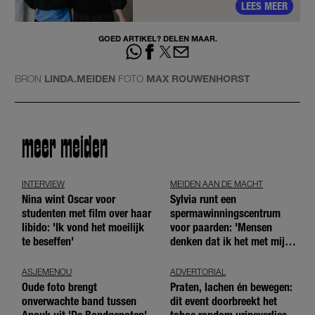
LEES MEER
GOED ARTIKEL? DELEN MAAR.
BRON
LINDA.MEIDEN
FOTO
MAX ROUWENHORST
meer meiden
INTERVIEW
MEIDEN AAN DE MACHT
Nina wint Oscar voor
Sylvia runt een
studenten met film over haar
spermawinningscentrum
libido: 'Ik vond het moeilijk
voor paarden: 'Mensen
te beseffen'
denken dat ik het met mijn
blote handen doe'
ASJEMENOU
ADVERTORIAL
Oude foto brengt
Praten, lachen én bewegen:
onverwachte band tussen
dit event doorbreekt het