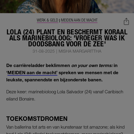
WERK & GELD
MEIDEN AAN DE MACHT
|
LOLA (24) PLANT EN BESCHERMT KORAAL
ALS MARINEBIOLOOG: 'VROEGER WAS IK
DOODSBANG VOOR DE ZEE'
31-08-2025
|
MISHA MARGARITTHA
De carrièreladder beklimmen
on your own terms:
in
‘
MEIDEN aan de macht’
spreken we mensen met de
leukste, spannendste en bijzonderste banen.
Deze keer: marinebioloog Lola Salvador (24) vanaf Caribisch
eiland Bonaire.
TOEKOMSTDROMEN
Van ballerina tot arts en van kunstenaar tot amazone; als kind
had Lola (24) allerlei toekomstdromen, maar marinebioloog?