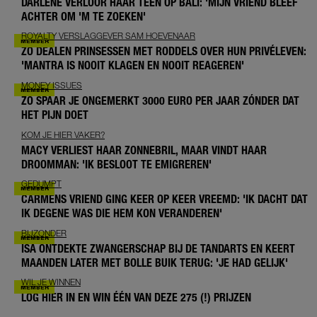
DARLENE VERLOOR HAAR TEEN OP BALI: 'MIJN VRIEND BLEEF
ACHTER OM 'M TE ZOEKEN'
ROYALTY VERSLAGGEVER SAM HOEVENAAR
ZO DEALEN PRINSESSEN MET RODDELS OVER HUN PRIVÉLEVEN:
'MANTRA IS NOOIT KLAGEN EN NOOIT REAGEREN'
MONEY ISSUES
ZO SPAAR JE ONGEMERKT 3000 EURO PER JAAR ZÓNDER DAT
HET PIJN DOET
KOM JE HIER VAKER?
MACY VERLIEST HAAR ZONNEBRIL, MAAR VINDT HAAR
DROOMMAN: 'IK BESLOOT TE EMIGREREN'
GEDUMPT
CARMENS VRIEND GING KEER OP KEER VREEMD: 'IK DACHT DAT
IK DEGENE WAS DIE HEM KON VERANDEREN'
BIJZONDER
ISA ONTDEKTE ZWANGERSCHAP BIJ DE TANDARTS EN KEERT
MAANDEN LATER MET BOLLE BUIK TERUG: 'JE HAD GELIJK'
WIL JE WINNEN
LOG HIER IN EN WIN ÉÉN VAN DEZE 275 (!) PRIJZEN