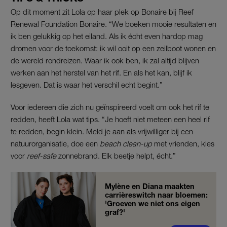
Op dit moment zit Lola op haar plek op Bonaire bij Reef
Renewal Foundation Bonaire. “We boeken mooie resultaten en
ik ben gelukkig op het eiland. Als ik écht even hardop mag
dromen voor de toekomst: ik wil ooit op een zeilboot wonen en
de wereld rondreizen. Waar ik ook ben, ik zal altijd blijven
werken aan het herstel van het rif. En als het kan, blijf ik
lesgeven. Dat is waar het verschil echt begint.”
Voor iedereen die zich nu geïnspireerd voelt om ook het rif te
redden, heeft Lola wat tips. “Je hoeft niet meteen een heel rif
te redden, begin klein. Meld je aan als vrijwilliger bij een
natuurorganisatie, doe een
beach clean-up
met vrienden, kies
voor
reef-safe
zonnebrand. Elk beetje helpt, écht.”
Mylène en Diana maakten
carrièreswitch naar bloemen:
'Groeven we niet ons eigen
graf?'