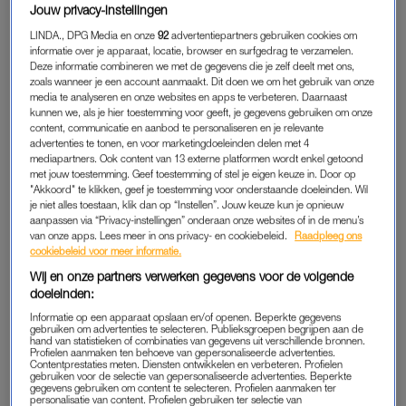
De echte liefde voor de zee kwam op haar zestiende, tijdens
Jouw privacy-instellingen
een backpackreis met haar moeder in Thailand. “Ik stelde
LINDA., DPG Media en onze
92
advertentiepartners gebruiken cookies om
voor om een duikcursus te doen. Mijn moeder keek me aan
informatie over je apparaat, locatie, browser en surfgedrag te verzamelen.
alsof ik gek was. Hoewel ik toen al wakeboarde en windsurfte,
Deze informatie combineren we met de gegevens die je zelf deelt met ons,
zoals wanneer je een account aanmaakt. Dit doen we om het gebruik van onze
bleef ik liever op het water. En ging ik liever niet onder de
media te analyseren en onze websites en apps te verbeteren. Daarnaast
oppervlakte. Tijdens mijn eerste duik veranderde alles. Zodra
kunnen we, als je hier toestemming voor geeft, je gegevens gebruiken om onze
content, communicatie en aanbod te personaliseren en je relevante
ik kopje onder ging, wist ik: dit is het. Zelfs een pijnlijke
advertenties te tonen, en voor marketingdoeleinden delen met 4
kwallenbeet op de laatste cursusdag kon me niet van
mediapartners. Ook content van 13 externe platformen wordt enkel getoond
gedachten veranderen.”
met jouw toestemming. Geef toestemming of stel je eigen keuze in. Door op
"Akkoord" te klikken, geef je toestemming voor onderstaande doeleinden. Wil
je niet alles toestaan, klik dan op “Instellen”. Jouw keuze kun je opnieuw
Vanaf dat moment weet Lola dat ze ‘iets met de zee’ wil doen,
aanpassen via “Privacy-instellingen” onderaan onze websites of in de menu’s
maar ze heeft nog geen duidelijk pad voor ogen. “In
van onze apps. Lees meer in ons privacy- en cookiebeleid.
Raadpleeg ons
cookiebeleid voor meer informatie.
Nederland was er geen directe marinebiologie-opleiding, dus
Wij en onze partners verwerken gegevens voor de volgende
koos ik voor een studie Milieukunde. In mijn derde jaar ging ik
doeleinden:
stage lopen op Bonaire, waar ik onderzoek deed voor een
Informatie op een apparaat opslaan en/of openen. Beperkte gegevens
lokale natuurorganisatie. Elke vrije minuut lag ik in het water. Ik
gebruiken om advertenties te selecteren. Publieksgroepen begrijpen aan de
hand van statistieken of combinaties van gegevens uit verschillende bronnen.
wist toen al dat ik na mijn bachelor een master marinebiologie
Profielen aanmaken ten behoeve van gepersonaliseerde advertenties.
Contentprestaties meten. Diensten ontwikkelen en verbeteren. Profielen
wilde doen.”
gebruiken voor de selectie van gepersonaliseerde advertenties. Beperkte
gegevens gebruiken om content te selecteren. Profielen aanmaken ter
personalisatie van content. Profielen gebruiken ter selectie van