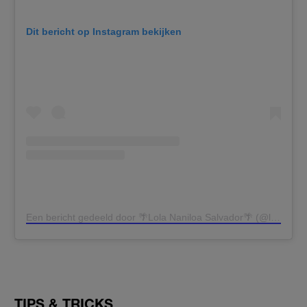
Dit bericht op Instagram bekijken
Een bericht gedeeld door 🌴Lola Naniloa Salvador🌴 (@lolasalvadorx)
TIPS & TRICKS