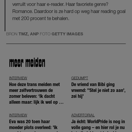
verruilt voor haar e-reader. Haar favoriete genre?
Romance. Daardoor is ze hard op weg haar reading goal
met 200 procent te behalen.
BRON
TMZ, ANP
FOTO
GETTY IMAGES
meer meiden
INTERVIEW
GEDUMPT
Hoe deze trans meiden met
De vriend van Bibi ging
meer zelfvertrouwen de
vreemd: ''Stel je niet zo aan',
zomer beleven: ‘Ik dacht
zei hij'
alleen maar: lijk ik wel op de
andere meiden?’
INTERVIEW
ADVERTORIAL
Eva was 20 toen haar
Ja écht: WorldPride is nog in
moeder plots overleed: 'Ik
volle gang – en hier rol je nu