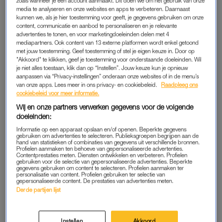
zoals wanneer je een account aanmaakt. Dit doen we om het gebruik van onze
media te analyseren en onze websites en apps te verbeteren. Daarnaast
een gruwelijke ontdekking: het ontbonden lichaam van
Celeste
kunnen we, als je hier toestemming voor geeft, je gegevens gebruiken om onze
Rivas, een 15-jarige meisje
dat al ruim een jaar vermist was,
content, communicatie en aanbod te personaliseren en je relevante
advertenties te tonen, en voor marketingdoeleinden delen met 4
werd aangetroffen in een kofferbak. De auto stond op naam
mediapartners. Ook content van 13 externe platformen wordt enkel getoond
van Amerikaanse zanger D4vd. Hoewel de 20-jarige in eerste
met jouw toestemming. Geef toestemming of stel je eigen keuze in. Door op
instantie niet als verdachte gezien werd, wordt hij dat nu wel.
"Akkoord" te klikken, geef je toestemming voor onderstaande doeleinden. Wil
je niet alles toestaan, klik dan op “Instellen”. Jouw keuze kun je opnieuw
Die informatie baseert
TMZ
op een bron met directe kennis
aanpassen via “Privacy-instellingen” onderaan onze websites of in de menu’s
van het onderzoek, dat nu wordt behandeld als moordzaak.
van onze apps. Lees meer in ons privacy- en cookiebeleid.
Raadpleeg ons
cookiebeleid voor meer informatie.
Volgens de insider is David Anthony Burke, zoals de zanger
Wij en onze partners verwerken gegevens voor de volgende
doeleinden:
echt heet, nog niet officieel aangeklaagd. Er zijn nog geen
arrestaties verricht en het onderzoek loopt nog, aldus
ABC
.
Informatie op een apparaat opslaan en/of openen. Beperkte gegevens
gebruiken om advertenties te selecteren. Publieksgroepen begrijpen aan de
Verschillende bronnen melden ook dat D4vd niet meewerkt
hand van statistieken of combinaties van gegevens uit verschillende bronnen.
Profielen aanmaken ten behoeve van gepersonaliseerde advertenties.
aan het onderzoek, zijn team beweert anders.
Contentprestaties meten. Diensten ontwikkelen en verbeteren. Profielen
gebruiken voor de selectie van gepersonaliseerde advertenties. Beperkte
gegevens gebruiken om content te selecteren. Profielen aanmaken ter
D4vd, bekend van nummers als
Romantic Homicide
en
Here
personalisatie van content. Profielen gebruiken ter selectie van
gepersonaliseerde content. De prestaties van advertenties meten.
With Me
, was bezig met een tour toen het meisje in zijn
Derde partijen lijst
kofferbak werd gevonden.
De rest van zijn tournee werd niet
lang daarna geschrapt.
Instellen
Akkoord