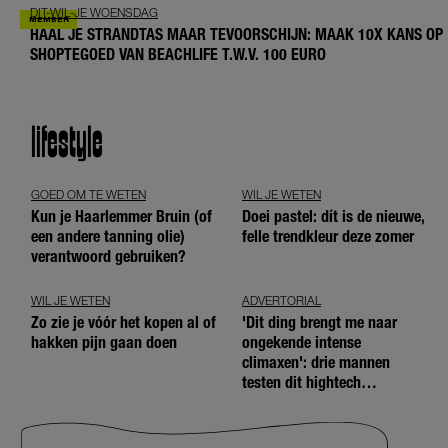
DIT-WIL-JE WOENSDAG
HAAL JE STRANDTAS MAAR TEVOORSCHIJN: MAAK 10X KANS OP
SHOPTEGOED VAN BEACHLIFE T.W.V. 100 EURO
lifestyle
GOED OM TE WETEN
WIL JE WETEN
Kun je Haarlemmer Bruin (of
Doei pastel: dít is de nieuwe,
een andere tanning olie)
felle trendkleur deze zomer
verantwoord gebruiken?
WIL JE WETEN
ADVERTORIAL
Zo zie je vóór het kopen al of
'Dit ding brengt me naar
hakken pijn gaan doen
ongekende intense
climaxen': drie mannen
testen dit hightech
seksspeeltje