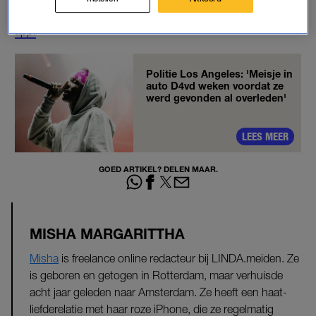
Altijd bovenop de verhalen zitten?
Download de LINDA.meiden
app.
Politie Los Angeles: 'Meisje in
auto D4vd weken voordat ze
werd gevonden al overleden'
LEES MEER
GOED ARTIKEL? DELEN MAAR.
MISHA MARGARITTHA
Misha
is freelance online redacteur bij LINDA.meiden. Ze
is geboren en getogen in Rotterdam, maar verhuisde
acht jaar geleden naar Amsterdam. Ze heeft een haat-
liefderelatie met haar roze iPhone, die ze regelmatig