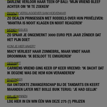
DARLENE VERLOOR HAAR TEEN OP BALI: 'MIJN VRIEND BLEEF
ACHTER OM 'M TE ZOEKEN'
ROYALTY VERSLAGGEVER SAM HOEVENAAR
ZO DEALEN PRINSESSEN MET RODDELS OVER HUN PRIVÉLEVEN:
'MANTRA IS NOOIT KLAGEN EN NOOIT REAGEREN'
MONEY ISSUES
ZO SPAAR JE ONGEMERKT 3000 EURO PER JAAR ZÓNDER DAT
HET PIJN DOET
KOM JE HIER VAKER?
MACY VERLIEST HAAR ZONNEBRIL, MAAR VINDT HAAR
DROOMMAN: 'IK BESLOOT TE EMIGREREN'
GEDUMPT
CARMENS VRIEND GING KEER OP KEER VREEMD: 'IK DACHT DAT
IK DEGENE WAS DIE HEM KON VERANDEREN'
BIJZONDER
ISA ONTDEKTE ZWANGERSCHAP BIJ DE TANDARTS EN KEERT
MAANDEN LATER MET BOLLE BUIK TERUG: 'JE HAD GELIJK'
WIL JE WINNEN
LOG HIER IN EN WIN ÉÉN VAN DEZE 275 (!) PRIJZEN