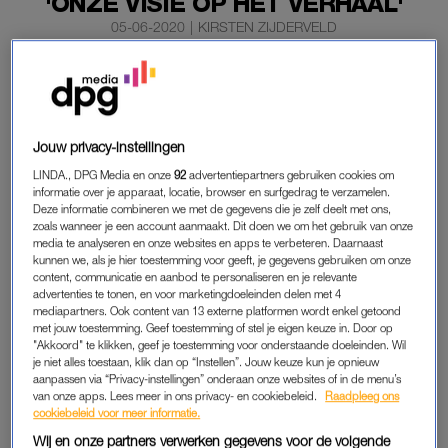
'ONZE VISIE OP HET VERHAAL'
05-06-2020
|
KIRSTEN ZIJDERVELD
Jeff Lowe, die een hoofdrol had in de Netflix-hit ‘Tiger
King’, krijgt samen met zijn vrouw Lauren een eigen
realityshow.
Jouw privacy-instellingen
Dat maakt Lowe donderdag bekend in het tijdschrift
People
.
LINDA., DPG Media en onze
92
advertentiepartners gebruiken cookies om
De spin-offshow zal over hun eigen privé-dierentuin gaan.
informatie over je apparaat, locatie, browser en surfgedrag te verzamelen.
Deze informatie combineren we met de gegevens die je zelf deelt met ons,
zoals wanneer je een account aanmaakt. Dit doen we om het gebruik van onze
media te analyseren en onze websites en apps te verbeteren. Daarnaast
JEFF LOWE
kunnen we, als je hier toestemming voor geeft, je gegevens gebruiken om onze
content, communicatie en aanbod te personaliseren en je relevante
“Het wordt ons verhaal over de gebeurtenissen in
Tiger King
,
advertenties te tonen, en voor marketingdoeleinden delen met 4
met bewijs om onze visie op het verhaal te ondersteunen”,
mediapartners. Ook content van 13 externe platformen wordt enkel getoond
aldus Lowe. In de serie worden alle dieren van Joe Exotic
met jouw toestemming. Geef toestemming of stel je eigen keuze in. Door op
"Akkoord" te klikken, geef je toestemming voor onderstaande doeleinden. Wil
overgebracht naar Lowe’s dierentuin. De oude zoo van Joe,
je niet alles toestaan, klik dan op “Instellen”. Jouw keuze kun je opnieuw
die nu in het bezit is van Lowe zelf, komt namelijk
in handen
aanpassen via “Privacy-instellingen” onderaan onze websites of in de menu’s
van onze apps. Lees meer in ons privacy- en cookiebeleid.
Raadpleeg ons
van aartsvijand Carole Baskin
.
cookiebeleid voor meer informatie.
Wij en onze partners verwerken gegevens voor de volgende
Exotic, die de hoofdrol had in de hitserie, zit op dit moment