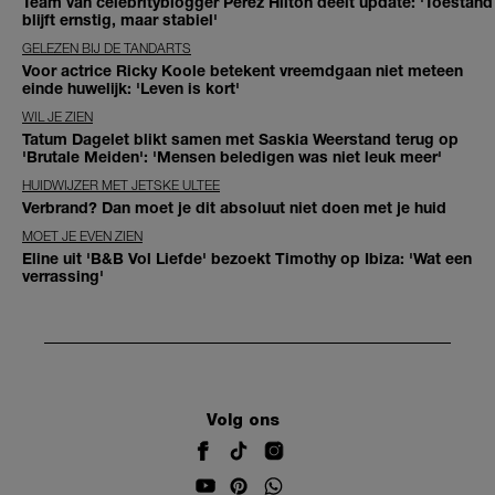
Team van celebrityblogger Perez Hilton deelt update: 'Toestand
blijft ernstig, maar stabiel'
GELEZEN BIJ DE TANDARTS
Voor actrice Ricky Koole betekent vreemdgaan niet meteen
einde huwelijk: 'Leven is kort'
WIL JE ZIEN
Tatum Dagelet blikt samen met Saskia Weerstand terug op
'Brutale Meiden': 'Mensen beledigen was niet leuk meer'
HUIDWIJZER MET JETSKE ULTEE
Verbrand? Dan moet je dit absoluut niet doen met je huid
MOET JE EVEN ZIEN
Eline uit 'B&B Vol Liefde' bezoekt Timothy op Ibiza: 'Wat een
verrassing'
Volg ons