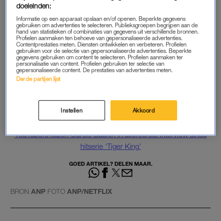
doeleinden:
achter tralies
.
Tiger King
werd een wereldwijde hit afgelopen
Informatie op een apparaat opslaan en/of openen. Beperkte gegevens
voorjaar. De miniserie vertelde het verhaal van verschillende
gebruiken om advertenties te selecteren. Publieksgroepen begrijpen aan de
hand van statistieken of combinaties van gegevens uit verschillende bronnen.
tijgerliefhebbers. Omdat het park van Lowe nu dus wordt
Profielen aanmaken ten behoeve van gepersonaliseerde advertenties.
overgenomen door Baskin, start hij zijn eigen dierentuin. Waar
Contentprestaties meten. Diensten ontwikkelen en verbeteren. Profielen
gebruiken voor de selectie van gepersonaliseerde advertenties. Beperkte
en wanneer de show wordt uitgezonden, is nog niet bekend.
gegevens gebruiken om content te selecteren. Profielen aanmaken ter
personalisatie van content. Profielen gebruiken ter selectie van
gepersonaliseerde content. De prestaties van advertenties meten.
Jeff Lowe met zijn vrouw Lauren
Derde partijen lijst
https://www.instagram.com/p/B-0E6KpBGlV/
Instellen
Akkoord
Lees ook
YouTubers luizen Carole Baskin in allereerste interview sinds
hitserie ‘Tiger King’
GOED ARTIKEL? DELEN MAAR.
BRON
ANP
FOTO
ANP/NETFLIX