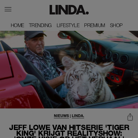
HOME
HOME
TRENDING
TRENDING
LIFESTYLE
LIFESTYLE
PREMIUM
PREMIUM
SHOP
SHOP
NIEUWS
|
LINDA.
JEFF LOWE VAN HITSERIE 'TIGER
KING' KRIJGT REALITYSHOW: