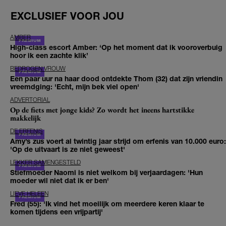
EXCLUSIEF VOOR JOU
AMBER
High-class escort Amber: ‘Op het moment dat ik vooroverbuig
hoor ik een zachte klik’
BEDROGEN VROUW
Een paar uur na haar dood ontdekte Thom (32) dat zijn vriendin
vreemdging: 'Echt, mijn bek viel open'
ADVERTORIAL
Op de fiets met jonge kids? Zo wordt het ineens hartstikke
makkelijk
DE ERFENIS
Amy’s zus voert al twintig jaar strijd om erfenis van 10.000 euro:
'Op de uitvaart is ze niet geweest'
LEKKER SAMENGESTELD
Stiefmoeder Naomi is niet welkom bij verjaardagen: 'Hun
moeder wil niet dat ik er ben'
LIEVE HELEEN
Fred (55): 'Ik vind het moeilijk om meerdere keren klaar te
komen tijdens een vrijpartij'