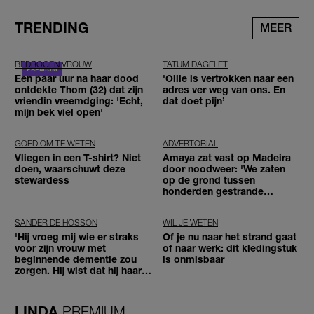
TRENDING
MEER
BEDROGEN VROUW
TATUM DAGELET
Een paar uur na haar dood
'Ollie is vertrokken naar een
ontdekte Thom (32) dat zijn
adres ver weg van ons. En
vriendin vreemdging: 'Echt,
dat doet pijn’
mijn bek viel open'
GOED OM TE WETEN
ADVERTORIAL
Vliegen in een T-shirt? Niet
Amaya zat vast op Madeira
doen, waarschuwt deze
door noodweer: 'We zaten
stewardess
op de grond tussen
honderden gestrande
reizigers'
SANDER DE HOSSON
WIL JE WETEN
'Hij vroeg mij wie er straks
Of je nu naar het strand gaat
voor zijn vrouw met
of naar werk: dit kledingstuk
beginnende dementie zou
is onmisbaar
zorgen. Hij wist dat hij haar
zou moeten loslaten'
LINDA.
PREMIUM