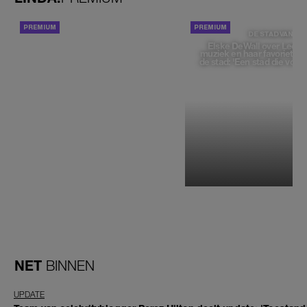
ACHTERGROND
DE STAD VAN
Elske DeWall over Leeu
muziek en haar favoriete p
de stad: 'Een stad die voelt 
NET
BINNEN
UPDATE