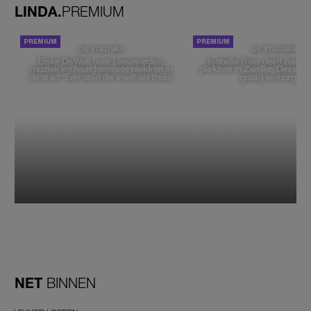
LINDA.
PREMIUM
DE STAD VAN
DE STAD VAN
Elske DeWall over Leeuwarden,
Isabelle Boer deelt haar f
muziek en haar favoriete plekken in
plekken in Zwolle: 'Deze pl
de stad: 'Een stad die voelt als thuis'
graag verborgen'
NET
BINNEN