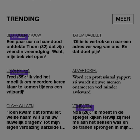
TRENDING
MEER
BEDROGEN VROUW
TATUM DAGELET
Een paar uur na haar dood
'Ollie is vertrokken naar een
ontdekte Thom (32) dat zijn
adres ver weg van ons. En
vriendin vreemdging: 'Echt,
dat doet pijn’
mijn bek viel open'
LIEVE HELEEN
ADVERTORIAL
Word een professional yapper:
Fred (55): 'Ik vind het
zó wordt nieuwe mensen
moeilijk om meerdere keren
ontmoeten veel minder
klaar te komen tijdens een
awkward
vrijpartij'
OLCAY GULSEN
VRIJPARTIJ
'Toen kwam dat formulier:
Noa (26): 'Ik moest in de
welke naam wilt u na uw
spiegel kijken terwijl zij met
huwelijk dragen? Tot mijn
me aan het seksen was en
eigen verbazing aarzelde ik
de tranen sprongen in mijn
geen moment'
ogen'