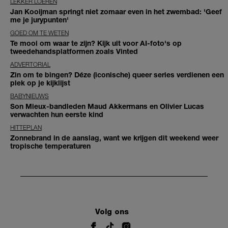
LEKKER LOEREN
Jan Kooijman springt niet zomaar even in het zwembad: 'Geef
me je jurypunten'
GOED OM TE WETEN
Te mooi om waar te zijn? Kijk uit voor AI-foto's op
tweedehandsplatformen zoals Vinted
ADVERTORIAL
Zin om te bingen? Déze (iconische) queer series verdienen een
plek op je kijklijst
BABYNIEUWS
Son Mieux-bandleden Maud Akkermans en Olivier Lucas
verwachten hun eerste kind
HITTEPLAN
Zonnebrand in de aanslag, want we krijgen dit weekend weer
tropische temperaturen
Volg ons