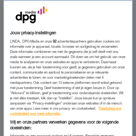
daarom verwilderingsbollen. Mijn favorieten? Druifjes (blauw,
wit, paars, roze of gemixt) en crocussen. Die vormen na een
paar jaar een dicht tapijt en houden zo onkruid tegen.
Wil je straks in het voorjaar meteen effect zien, wees dan niet
Jouw privacy-instellingen
bang om groot in te kopen. Een zak met vijfhonderd bollen
LINDA., DPG Media en onze
92
advertentiepartners gebruiken cookies om
klinkt misschien overdreven, maar ze zijn piepklein en zo’n
informatie over je apparaat, locatie, browser en surfgedrag te verzamelen.
Deze informatie combineren we met de gegevens die je zelf deelt met ons,
grote zak zet dus echt zoden aan de dijk. Geloof me: de tuin
zoals wanneer je een account aanmaakt. Dit doen we om het gebruik van onze
voelt straks totaal anders, alsof de gordijnen openzwaaien en
media te analyseren en onze websites en apps te verbeteren. Daarnaast
het nieuwe seizoen begint.
kunnen we, als je hier toestemming voor geeft, je gegevens gebruiken om onze
content, communicatie en aanbod te personaliseren en je relevante
advertenties te tonen, en voor marketingdoeleinden delen met 4
mediapartners. Ook content van 13 externe platformen wordt enkel getoond
IETS ANDERS DAN DE BUREN
met jouw toestemming. Geef toestemming of stel je eigen keuze in. Door op
"Akkoord" te klikken, geef je toestemming voor onderstaande doeleinden. Wil
Dringend behoefte aan wat onderscheid? Laat de standaard
je niet alles toestaan, klik dan op “Instellen”. Jouw keuze kun je opnieuw
bollen links liggen en ga eens voor:
aanpassen via “Privacy-instellingen” onderaan onze websites of in de menu’s
van onze apps. Lees meer in ons privacy- en cookiebeleid.
Raadpleeg ons
cookiebeleid voor meer informatie.
Eremurus:
een spectaculaire steel met honderden
Wij en onze partners verwerken gegevens voor de volgende
bloemen, soms wel 2,5 meter hoog.
doeleinden:
Eranthis:
vrolijke gele bloemen op een kraag van groen
Informatie op een apparaat opslaan en/of openen. Beperkte gegevens