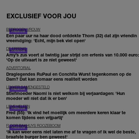
EXCLUSIEF VOOR JOU
BEDROGEN VROUW
Een paar uur na haar dood ontdekte Thom (32) dat zijn vriendin
vreemdging: 'Echt, mijn bek viel open'
DE ERFENIS
Amy’s zus voert al twintig jaar strijd om erfenis van 10.000 euro:
'Op de uitvaart is ze niet geweest'
ADVERTORIAL
Draglegendes RuPaul en Conchita Wurst tegenkomen op de
Dam? Dat kan zomaar eens realiteit worden
LEKKER SAMENGESTELD
Stiefmoeder Naomi is niet welkom bij verjaardagen: 'Hun
moeder wil niet dat ik er ben'
LIEVE HELEEN
Fred (55): 'Ik vind het moeilijk om meerdere keren klaar te
komen tijdens een vrijpartij'
FLOOR BAKHUYS ROOZEBOOM
'Ik kan weer eens niet laten me af te vragen of ik wel de beste,
braafste burger ben geweest'