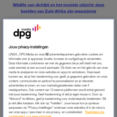
Wildlife van dichtbij en het mooiste uitzicht: deze
beelden van Zuid-Afrika zijn waanzinnig
IBIZA OP Z’N MOOIST
We trapten Daans miniserie op LINDA.reizen af
met
adembenemende beelden van het leven op Bali
. Vorige
Jouw privacy-instellingen
week liet hij ons zien
hoe ontzettend mooi Zuid-Afrika is
. Over
de film van deze week, die Daan op Ibiza maakte, vertelt
LINDA., DPG Media en onze
92
advertentiepartners gebruiken cookies om
informatie over je apparaat, locatie, browser en surfgedrag te verzamelen.
hij: “Mijn gezin en ik vonden Ibiza een plek waar de tijd
Deze informatie combineren we met de gegevens die je zelf deelt met ons,
stilstaat. Achter elk hoekje schuilt iets interessants.”
zoals wanneer je een account aanmaakt. Dit doen we om het gebruik van onze
media te analyseren en onze websites en apps te verbeteren. Daarnaast
kunnen we, als je hier toestemming voor geeft, je gegevens gebruiken om onze
content, communicatie en aanbod te personaliseren en je relevante
NIET ALLEEN FEESTEN OP IBIZA
advertenties te tonen, en voor marketingdoeleinden delen met 4
mediapartners. Ook content van 13 externe platformen wordt enkel getoond
In de video zie je onder andere Cala Taride, Benirrás Beach,
met jouw toestemming. Geef toestemming of stel je eigen keuze in. Door op
Las Salinas en de bekende hippiemarkt. Voor Daan is Ibiza zo
"Akkoord" te klikken, geef je toestemming voor onderstaande doeleinden. Wil
je niet alles toestaan, klik dan op “Instellen”. Jouw keuze kun je opnieuw
veel meer dan een plek om te feesten. “Ik was heel erg onder
aanpassen via “Privacy-instellingen” onderaan onze websites of in de menu’s
de indruk van de mooie zandstranden, het helderblauwe
van onze apps. Lees meer in ons privacy- en cookiebeleid.
Raadpleeg ons
water en de verborgen baaitjes.”
cookiebeleid voor meer informatie.