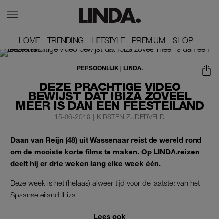
HOME
HOME
TRENDING
TRENDING
LIFESTYLE
PREMIUM
PREMIUM
SHOP
SHOP
PERSOONLIJK
|
LINDA.
DEZE PRACHTIGE VIDEO
BEWIJST DAT IBIZA ZOVEEL
MEER IS DAN EEN FEESTEILAND
15-06-2018
|
KIRSTEN ZIJDERVELD
Daan van Reijn (48) uit Wassenaar reist de wereld rond
om de mooiste korte films te maken. Op LINDA.reizen
deelt hij er drie weken lang elke week één.
Deze week is het (helaas) alweer tijd voor de laatste: van het
Spaanse eiland Ibiza.
Lees ook