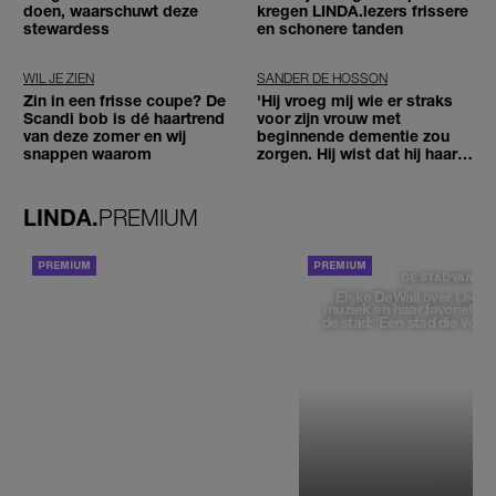
doen, waarschuwt deze
kregen LINDA.lezers frissere
stewardess
en schonere tanden
WIL JE ZIEN
SANDER DE HOSSON
Zin in een frisse coupe? De
'Hij vroeg mij wie er straks
Scandi bob is dé haartrend
voor zijn vrouw met
van deze zomer en wij
beginnende dementie zou
snappen waarom
zorgen. Hij wist dat hij haar
zou moeten loslaten'
LINDA.
PREMIUM
ACHTERGROND
DE STAD VAN
Elske DeWall over Leeu
muziek en haar favoriete p
de stad: 'Een stad die voelt 