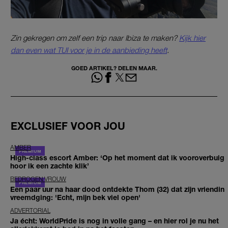
Zin gekregen om zelf een trip naar Ibiza te maken?
Kijk hier
dan even wat TUI voor je in de aanbieding heeft
.
GOED ARTIKEL? DELEN MAAR.
EXCLUSIEF VOOR JOU
AMBER
High-class escort Amber: ‘Op het moment dat ik vooroverbuig
hoor ik een zachte klik’
BEDROGEN VROUW
Een paar uur na haar dood ontdekte Thom (32) dat zijn vriendin
vreemdging: 'Echt, mijn bek viel open'
ADVERTORIAL
Ja écht: WorldPride is nog in volle gang – en hier rol je nu het