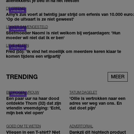
allerlekkerst je bed in na het feesten
DE ERFENIS
Amy’s zus voert al twintig jaar strijd om erfenis van 10.000 euro:
'Op de uitvaart is ze niet geweest'
LEKKER SAMENGESTELD
Stiefmoeder Naomi is niet welkom bij verjaardagen: 'Hun
moeder wil niet dat ik er ben'
LIEVE HELEEN
Fred (55): 'Ik vind het moeilijk om meerdere keren klaar te
komen tijdens een vrijpartij'
TRENDING
MEER
BEDROGEN VROUW
TATUM DAGELET
Een paar uur na haar dood
'Ollie is vertrokken naar een
ontdekte Thom (32) dat zijn
adres ver weg van ons. En
vriendin vreemdging: 'Echt,
dat doet pijn’
mijn bek viel open'
GOED OM TE WETEN
ADVERTORIAL
Vliegen in een T-shirt? Niet
Dankzij dit hightech product