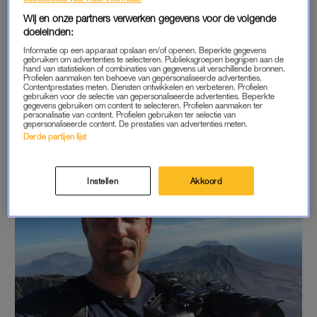
Wij en onze partners verwerken gegevens voor de volgende
Je kunt
alles van Daan hier volgen via Facebook
.
doeleinden:
Informatie op een apparaat opslaan en/of openen. Beperkte gegevens
gebruiken om advertenties te selecteren. Publieksgroepen begrijpen aan de
hand van statistieken of combinaties van gegevens uit verschillende bronnen.
Profielen aanmaken ten behoeve van gepersonaliseerde advertenties.
- Video player -
Contentprestaties meten. Diensten ontwikkelen en verbeteren. Profielen
gebruiken voor de selectie van gepersonaliseerde advertenties. Beperkte
gegevens gebruiken om content te selecteren. Profielen aanmaken ter
personalisatie van content. Profielen gebruiken ter selectie van
gepersonaliseerde content. De prestaties van advertenties meten.
Derde partijen lijst
Instellen
Akkoord