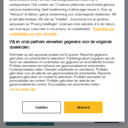
onopgemerkt. Volgens Easyjet is het aantal boekingen naar
mediapartners. Ook content van 13 externe platformen wordt enkel getoond
Djerba het afgelopen jaar al met twaalf procent gestegen,
met jouw toestemming. Geef toestemming of stel je eigen keuze in. Door op
"Akkoord" te klikken, geef je toestemming voor onderstaande doeleinden. Wil
vanuit Groot-Brittannië. Het eiland is het grootste van Noord-
je niet alles toestaan, klik dan op “Instellen”. Jouw keuze kun je opnieuw
Afrika en stond vorig jaar bovendien in de top 25 van beste
aanpassen via “Privacy-instellingen” onderaan onze websites of in de menu’s
van onze apps. Lees meer in ons privacy- en cookiebeleid.
Raadpleeg ons
reisbestemmingen van Condé Nast Traveller. Zij noemden
cookiebeleid voor meer informatie.
Djerba ‘heerlijk eigenzinnig’.
Wij en onze partners verwerken gegevens voor de volgende
doeleinden:
Wat het eiland zo bijzonder maakt? Het turquoise water,
witte
Informatie op een apparaat opslaan en/of openen. Beperkte gegevens
stranden
waar je met een beetje geluk
flamingo’s
spot, en een
gebruiken om advertenties te selecteren. Publieksgroepen begrijpen aan de
hand van statistieken of combinaties van gegevens uit verschillende bronnen.
rijke geschiedenis. Nog een leuk detail: filmliefhebbers kunnen
Profielen aanmaken ten behoeve van gepersonaliseerde advertenties.
hun hart ophalen, want verschillende scènes uit Star Wars
Contentprestaties meten. Diensten ontwikkelen en verbeteren. Profielen
gebruiken voor de selectie van gepersonaliseerde advertenties. Beperkte
werden hier opgenomen.
gegevens gebruiken om content te selecteren. Profielen aanmaken ter
personalisatie van content. Profielen gebruiken ter selectie van
gepersonaliseerde content. De prestaties van advertenties meten.
Derde partijen lijst
Dit eiland wordt het nieuwe
Ibiza genoemd (en is stukken
betaalbaarder)
Instellen
Akkoord
LEES OOK