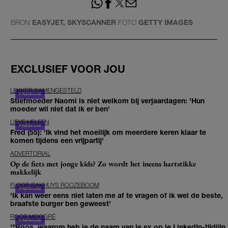
BRON
EASYJET, SKYSCANNER
FOTO
GETTY IMAGES
EXCLUSIEF VOOR JOU
LEKKER SAMENGESTELD
Stiefmoeder Naomi is niet welkom bij verjaardagen: 'Hun
moeder wil niet dat ik er ben'
LIEVE HELEEN
Fred (55): 'Ik vind het moeilijk om meerdere keren klaar te
komen tijdens een vrijpartij'
ADVERTORIAL
Op de fiets met jonge kids? Zo wordt het ineens hartstikke
makkelijk
FLOOR BAKHUYS ROOZEBOOM
'Ik kan weer eens niet laten me af te vragen of ik wel de beste,
braafste burger ben geweest'
ROOS MOGGRÉ
'"Roos, waarom heb je de naam van je ex op je LinkedIn-tijdlijn