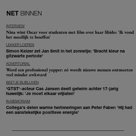
NET
BINNEN
INTERVIEW
Nina wint Oscar voor studenten met film over haar libido: 'Ik vond
het moeilijk te beseffen'
LEKKER LOEREN
Simon Keizer zet Jan Smit in het zonnetje: 'Bracht kleur na
gitzwarte periode'
ADVERTORIAL
Word een professional yapper: zó wordt nieuwe mensen ontmoeten
veel minder awkward
BEETJE BIJBLIJVEN
'GTST'-acteur Cas Jansen deelt geheim achter 17-jarig
huwelijk: 'Je moet elkaar vrijlaten'
IN MEMORIAM
Collega's delen warme herinneringen aan Peter Faber: 'Hij had
een aanstekelijke positieve energie'