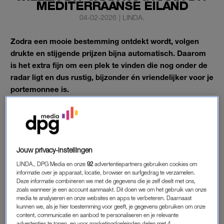
MEDITERRAANSE EILAND
04-02-2026
|
LINDA.
Zodra een mooie bestemming ontdekt wordt, volgen
drukte en stijgende prijzen bijna automatisch. Daarom
is het extra fijn om een plek te vinden die nog onder de
radar ligt en dus rustig, bijzonder én vriendelijker voor je
portemonnee is.
Goed nieuws: zo’n
hidden gem
bestaat nog. Al moeten we er
meteen bij zeggen: lang blijft dat waarschijnlijk niet zo. Het
eiland Djerba in
Tunesië
is zojuist uitgeroepen tot opkomende
vakantiebestemming in
Easyjets Great British Holiday Audit
Jouw privacy-instellingen
2026
. Met andere woorden: dit is het moment om te gaan,
LINDA., DPG Media en onze
92
advertentiepartners gebruiken cookies om
voor de rest volgt.
informatie over je apparaat, locatie, browser en surfgedrag te verzamelen.
Deze informatie combineren we met de gegevens die je zelf deelt met ons,
zoals wanneer je een account aanmaakt. Dit doen we om het gebruik van onze
media te analyseren en onze websites en apps te verbeteren. Daarnaast
POPULARITEIT
kunnen we, als je hier toestemming voor geeft, je gegevens gebruiken om onze
content, communicatie en aanbod te personaliseren en je relevante
De voordelen van het prachtige eiland blijven niet
advertenties te tonen, en voor marketingdoeleinden delen met 4