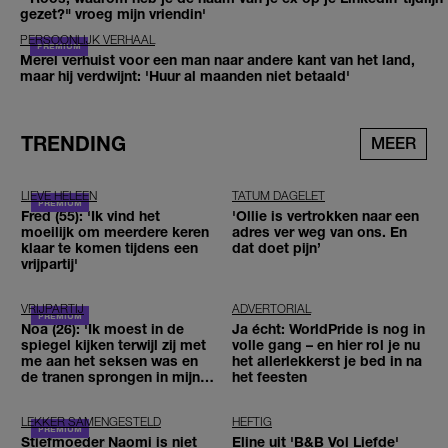
gezet?" vroeg mijn vriendin'
PERSOONLIJK VERHAAL
Merel verhuist voor een man naar andere kant van het land,
maar hij verdwijnt: 'Huur al maanden niet betaald'
TRENDING
MEER
LIEVE HELEEN
TATUM DAGELET
Fred (55): 'Ik vind het
'Ollie is vertrokken naar een
moeilijk om meerdere keren
adres ver weg van ons. En
klaar te komen tijdens een
dat doet pijn’
vrijpartij'
VRIJPARTIJ
ADVERTORIAL
Noa (26): 'Ik moest in de
Ja écht: WorldPride is nog in
spiegel kijken terwijl zij met
volle gang – en hier rol je nu
me aan het seksen was en
het allerlekkerst je bed in na
de tranen sprongen in mijn
het feesten
ogen'
LEKKER SAMENGESTELD
HEFTIG
Stiefmoeder Naomi is niet
Eline uit 'B&B Vol Liefde'