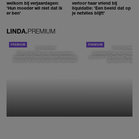
welkom bij verjaardagen:
verloor haar vriend bij
'Hun moeder wil niet dat ik
liquidatie: 'Een beeld dat op
er ben'
je netvlies blijft'
LINDA.
PREMIUM
DE STAD VAN
DE STAD VAN
Elske DeWall over Leeuwarden,
Isabelle Boer deelt haar f
muziek en haar favoriete plekken in
plekken in Zwolle: 'Deze pl
de stad: 'Een stad die voelt als thuis'
graag verborgen'