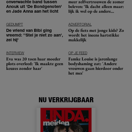
meer zelfvertrouwen de zomer
onverwachte band tussen
beleven: ‘Ik dacht alleen maar:
Anouk uit 'De Bondgenoten'
lijk ik wel op de andere
en Jade Anna aan het licht
meiden?’
GEDUMPT
ADVERTORIAL
Op de fiets met jonge kids? Zo
De vriend van Bibi ging
wordt het ineens hartstikke
vreemd: ''Stel je niet zo aan',
makkelijk
zei hij'
INTERVIEW
OP JE FEED
Eva was 20 toen haar moeder
Famke Louise is jarenlange
plots overleed: 'Ik maakte geen
bodyshaming zat: 'Andere
keuzes zonder haar'
vrouwen gaan hierdoor onder
het mes'
NU VERKRIJGBAAR