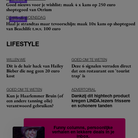
Goed nieuws voor je wishlist: maak 4 x kans op 250 euro
shoptegoed van Otrium
DIT-WIL-JE WOENSDAG
Haal je strandtas maar tevoorschijn: maak 10x kans op shoptegoed
van Beachlife t.w.v. 100 euro
LIFESTYLE
WILLEN WE
GOED OM TE WETEN
Dít is de hair hack van Hailey
Deze 6 signalen verraden direct
Bieber die nog geen 20 euro
dat een restaurant een 'tourist
kost
trap' is
GOED OM TE WETEN
ADVERTORIAL
Kun je Haarlemmer Bruin (of
Dankzij dit hightech product
een andere tanning olie)
kregen LINDA.lezers frissere
verantwoord gebruiken?
en schonere tanden
Funny columns, persoonlijke
verhalen en lekkere deals in je
inbox.