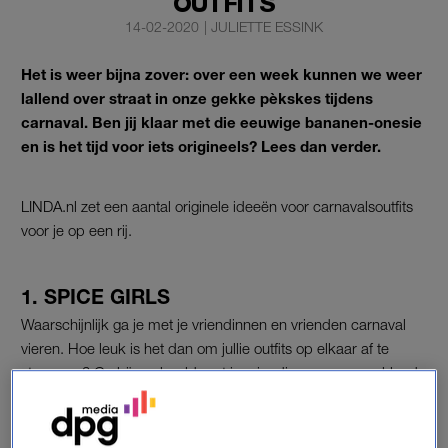
OUTFITS
14-02-2020
|
JULIETTE ESSINK
Het is weer bijna zover: over een week kunnen we weer
lallend over straat in onze gekke pèkskes tijdens
carnaval. Ben jij klaar met die eeuwige bananen-onesie
en is het tijd voor iets origineels? Lees dan verder.
LINDA.nl zet een aantal originele ideeën voor carnavalsoutfits
voor je op een rij.
1. SPICE GIRLS
Waarschijnlijk ga je met je vriendinnen en vrienden carnaval
vieren. Hoe leuk is het dan om jullie outfits op elkaar af te
stemmen? Ga bijvoorbeeld met je vriendinnengroep verkleed
als de ‘Spice Girls’. Sjans verzekerd. Een foto uit de oude
doos om je op weg te helpen: