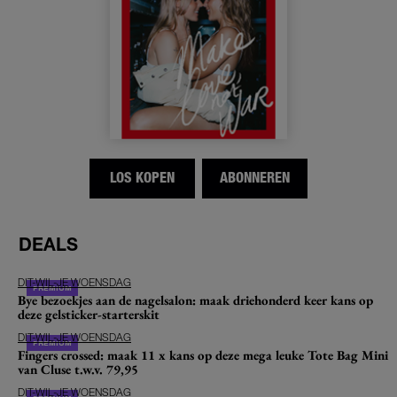
LOS KOPEN
ABONNEREN
DEALS
DIT-WIL-JE WOENSDAG
Bye bezoekjes aan de nagelsalon: maak driehonderd keer kans op
deze gelsticker-starterskit
DIT-WIL-JE WOENSDAG
Fingers crossed: maak 11 x kans op deze mega leuke Tote Bag Mini
van Cluse t.w.v. 79,95
DIT-WIL-JE WOENSDAG