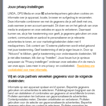
Jouw privacy-instellingen
LINDA., DPG Media en onze
92
advertentiepartners gebruiken cookies om
informatie over je apparaat, locatie, browser en surfgedrag te verzamelen.
Deze informatie combineren we met de gegevens die je zelf deelt met ons,
zoals wanneer je een account aanmaakt. Dit doen we om het gebruik van onze
media te analyseren en onze websites en apps te verbeteren. Daarnaast
kunnen we, als je hier toestemming voor geeft, je gegevens gebruiken om onze
content, communicatie en aanbod te personaliseren en je relevante
advertenties te tonen, en voor marketingdoeleinden delen met 4
mediapartners. Ook content van 13 externe platformen wordt enkel getoond
met jouw toestemming. Geef toestemming of stel je eigen keuze in. Door op
"Akkoord" te klikken, geef je toestemming voor onderstaande doeleinden. Wil
je niet alles toestaan, klik dan op “Instellen”. Jouw keuze kun je opnieuw
aanpassen via “Privacy-instellingen” onderaan onze websites of in de menu’s
van onze apps. Lees meer in ons privacy- en cookiebeleid.
Raadpleeg ons
cookiebeleid voor meer informatie.
2. HEKS
Wij en onze partners verwerken gegevens voor de volgende
Heb je zin om helemaal los te gaan met de make-up? Bekijk
doeleinden:
dan vooral bovenstaande video. Make-up artist Sarah laat je
Informatie op een apparaat opslaan en/of openen. Beperkte gegevens
zien hoe je jezelf omtovert tot heks. Maar daar moet je wel
gebruiken om advertenties te selecteren. Publieksgroepen begrijpen aan de
hand van statistieken of combinaties van gegevens uit verschillende bronnen.
even geduld voor hebben, je bent niet in een halfuurtje klaar.
Profielen aanmaken ten behoeve van gepersonaliseerde advertenties.
Contentprestaties meten. Diensten ontwikkelen en verbeteren. Profielen
Een leuke heksenjurk en appel erbij en voilà!
gebruiken voor de selectie van gepersonaliseerde advertenties. Beperkte
gegevens gebruiken om content te selecteren. Profielen aanmaken ter