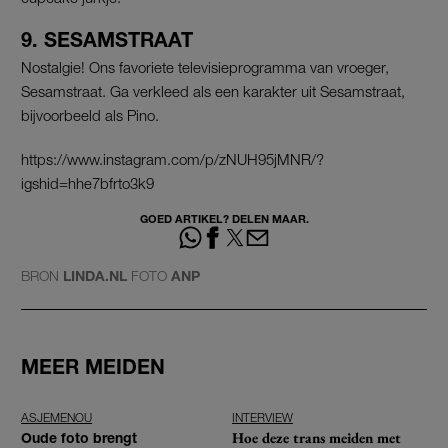
9. SESAMSTRAAT
Nostalgie! Ons favoriete televisieprogramma van vroeger,
Sesamstraat. Ga verkleed als een karakter uit Sesamstraat,
bijvoorbeeld als Pino.
https://www.instagram.com/p/zNUH95jMNR/?
igshid=hhe7bfrto3k9
GOED ARTIKEL? DELEN MAAR.
BRON
LINDA.NL
FOTO
ANP
MEER MEIDEN
ASJEMENOU
INTERVIEW
Hoe deze trans meiden met
Oude foto brengt