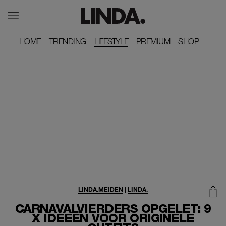
HOME
HOME
TRENDING
TRENDING
LIFESTYLE
PREMIUM
PREMIUM
SHOP
SHOP
LINDA.MEIDEN
|
LINDA.
CARNAVALVIERDERS OPGELET: 9
X IDEEËN VOOR ORIGINELE