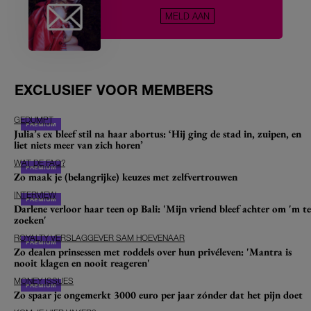
MELD AAN
EXCLUSIEF VOOR MEMBERS
GEDUMPT
Julia’s ex bleef stil na haar abortus: ‘Hij ging de stad in, zuipen, en
liet niets meer van zich horen’
WAT DE FAQ?
Zo maak je (belangrijke) keuzes met zelfvertrouwen
INTERVIEW
Darlene verloor haar teen op Bali: 'Mijn vriend bleef achter om 'm te
zoeken'
ROYALTY VERSLAGGEVER SAM HOEVENAAR
Zo dealen prinsessen met roddels over hun privéleven: 'Mantra is
nooit klagen en nooit reageren'
MONEY ISSUES
Zo spaar je ongemerkt 3000 euro per jaar zónder dat het pijn doet