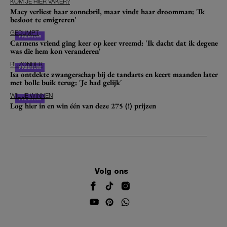
KOM JE HIER VAKER?
Macy verliest haar zonnebril, maar vindt haar droomman: 'Ik
besloot te emigreren'
GEDUMPT
Carmens vriend ging keer op keer vreemd: 'Ik dacht dat ik degene
was die hem kon veranderen'
BIJZONDER
Isa ontdekte zwangerschap bij de tandarts en keert maanden later
met bolle buik terug: 'Je had gelijk'
WIL JE WINNEN
Log hier in en win één van deze 275 (!) prijzen
Volg ons