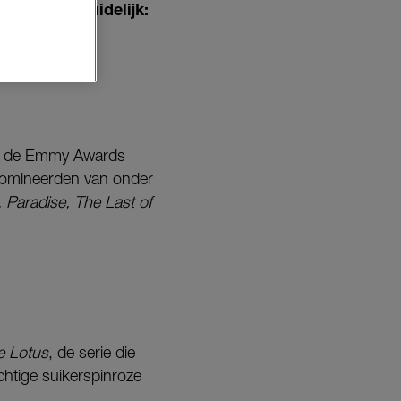
n ding is duidelijk:
van de Emmy Awards
enomineerden van onder
, Paradise, The Last of
e Lotus
, de serie die
chtige suikerspinroze