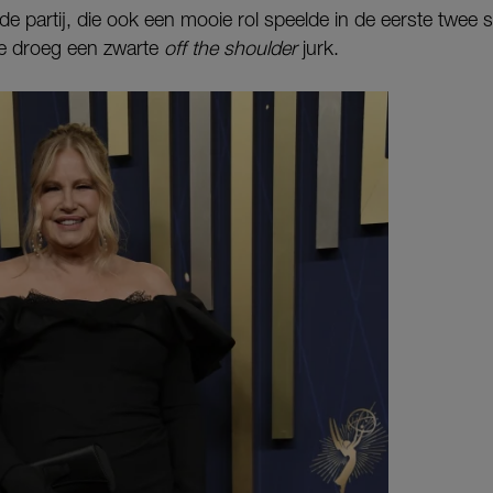
e partij, die ook een mooie rol speelde in de eerste twee
ce droeg een zwarte
off the shoulder
jurk.