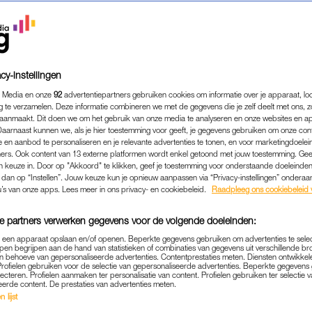
cy-instellingen
 Media en onze
92
advertentiepartners gebruiken cookies om informatie over je apparaat, lo
g te verzamelen. Deze informatie combineren we met de gegevens die je zelf deelt met ons, z
aanmaakt. Dit doen we om het gebruik van onze media te analyseren en onze websites en a
Daarnaast kunnen we, als je hier toestemming voor geeft, je gegevens gebruiken om onze con
 en aanbod te personaliseren en je relevante advertenties te tonen, en voor marketingdoele
ers. Ook content van 13 externe platformen wordt enkel getoond met jouw toestemming. Ge
gen keuze in. Door op "Akkoord" te klikken, geef je toestemming voor onderstaande doeleinden. 
k dan op “Instellen”. Jouw keuze kun je opnieuw aanpassen via “Privacy-instellingen” ondera
u’s van onze apps. Lees meer in ons privacy- en cookiebeleid.
Raadpleeg ons cookiebeleid 
MODE
|
MOET JE EVEN ZIEN
KPAK TOT BALL GOWN: DI
e partners verwerken gegevens voor de volgende doeleinden:
RREN TIJDENS DE EMMY
p een apparaat opslaan en/of openen. Beperkte gegevens gebruiken om advertenties te sele
pen begrijpen aan de hand van statistieken of combinaties van gegevens uit verschillende br
 behoeve van gepersonaliseerde advertenties. Contentprestaties meten. Diensten ontwikkel
Profielen gebruiken voor de selectie van gepersonaliseerde advertenties. Beperkte gegeven
15-09-2025
|
MILOU NAGELHOUT
lecteren. Profielen aanmaken ter personalisatie van content. Profielen gebruiken ter selectie 
eerde content. De prestaties van advertenties meten.
 lijst
 de uitreikingen van de Emmy Awards plaats. Er we