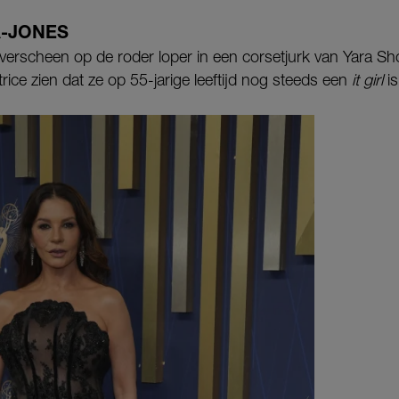
A-JONES
verscheen op de roder loper in een corsetjurk van Yara S
trice zien dat ze op 55-jarige leeftijd nog steeds een
it girl
is