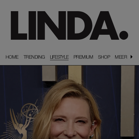
HOME
HOME
TRENDING
TRENDING
LIFESTYLE
PREMIUM
PREMIUM
SHOP
SHOP
MEER
MEER