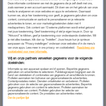
Deze informatie combineren we met de gegevens die je zelf deelt met ons,
https://www.instagram.com/p/CCGfzMDJOIS/
zoals wanneer je een account aanmaakt. Dit doen we om het gebruik van onze
media te analyseren en onze websites en apps te verbeteren. Daarnaast
kunnen we, als je hier toestemming voor geeft, je gegevens gebruiken om onze
content, communicatie en aanbod te personaliseren en je relevante
2. KELLIE BROWN
advertenties te tonen, en voor marketingdoeleinden delen met 4
Brown is een bodypositive-activist en bedacht de hashtag
mediapartners. Ook content van 13 externe platformen wordt enkel getoond
met jouw toestemming. Geef toestemming of stel je eigen keuze in. Door op
#fatatfashionweek. Haar platform zet ze in om vrouwen ervan
"Akkoord" te klikken, geef je toestemming voor onderstaande doeleinden. Wil
te overtuigen dat elk lichaam goed genoeg is. Vol
je niet alles toestaan, klik dan op “Instellen”. Jouw keuze kun je opnieuw
aanpassen via “Privacy-instellingen” onderaan onze websites of in de menu’s
zelfvertrouwen poseert ze in bikini, want ‘een lichaam in een
van onze apps. Lees meer in ons privacy- en cookiebeleid.
Raadpleeg ons
bikini ís een
bikini body
‘.
cookiebeleid voor meer informatie.
Wij en onze partners verwerken gegevens voor de volgende
https://www.instagram.com/p/CCROGHWFCCo/
doeleinden:
Informatie op een apparaat opslaan en/of openen. Beperkte gegevens
gebruiken om advertenties te selecteren. Publieksgroepen begrijpen aan de
3. RIANNE MEIJER
hand van statistieken of combinaties van gegevens uit verschillende bronnen.
Profielen aanmaken ten behoeve van gepersonaliseerde advertenties.
Contentprestaties meten. Diensten ontwikkelen en verbeteren. Profielen
Ook Meijer stapt af van het ‘perfecte plaatje’ . Ze schroomt
gebruiken voor de selectie van gepersonaliseerde advertenties. Beperkte
gegevens gebruiken om content te selecteren. Profielen aanmaken ter
niet om – met een portie humor – een onderkin of een paar
personalisatie van content. Profielen gebruiken ter selectie van
buikrollen met ons te delen. Want: niks is wat het lijkt.
gepersonaliseerde content. De prestaties van advertenties meten.
Derde partijen lijst
https://www.instagram.com/p/CCvEThhh_cY/