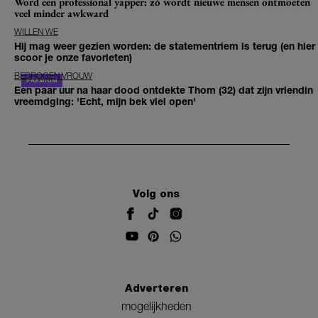
Word een professional yapper: zó wordt nieuwe mensen ontmoeten
veel minder awkward
WILLEN WE
Hij mag weer gezien worden: de statementriem is terug (en hier
scoor je onze favorieten)
BEDROGEN VROUW
Een paar uur na haar dood ontdekte Thom (32) dat zijn vriendin
vreemdging: 'Echt, mijn bek viel open'
Volg ons
Adverteren
mogelijkheden