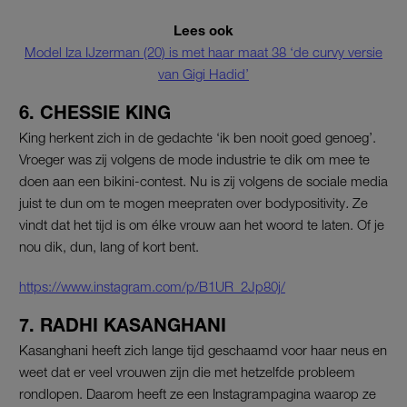
Lees ook
Model Iza IJzerman (20) is met haar maat 38 ‘de curvy versie
van Gigi Hadid’
6. CHESSIE KING
King herkent zich in de gedachte ‘ik ben nooit goed genoeg’.
Vroeger was zij volgens de mode industrie te dik om mee te
doen aan een bikini-contest. Nu is zij volgens de sociale media
juist te dun om te mogen meepraten over bodypositivity
.
Ze
vindt dat het tijd is om élke vrouw aan het woord te laten. Of je
nou dik, dun, lang of kort bent.
https://www.instagram.com/p/B1UR_2Jp80j/
7. RADHI KASANGHANI
Kasanghani heeft zich lange tijd geschaamd voor haar neus en
weet dat er veel vrouwen zijn die met hetzelfde probleem
rondlopen. Daarom heeft ze een Instagrampagina waarop ze