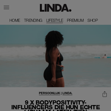
HOME
HOME
TRENDING
TRENDING
LIFESTYLE
PREMIUM
PREMIUM
SHOP
SHOP
PERSOONLIJK
|
LINDA.
9 X BODYPOSITIVITY-
INFLUENCERS DIE HUN ECHTE