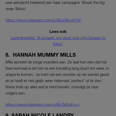
veel aandacht besteedt aan haar campagne
‘Break the big
nose Taboo’
.
https://www.instagram.com/p/BiUv0EvgO1X/
Lees ook
Lezerskwestie: ‘Ik schaam me dood voor mijn lichaam in
bikini’
8. HANNAH MUMMY MILLS
Mills spreekt de jonge moeders aan. Ze laat hen zien dat het
heel normaal is als het na een bevalling lang duurt om weer
in
shape
te komen. ‘Je hebt net een wonder op de wereld gezet
en je hoeft er niet gelijk weer helemaal ‘perfect’ uit te zien.’
Wees trots op alles wat je hebt bereikt, moedigt ze haar
volgers aan.
https://www.instagram.com/p/Br-DxXqFcu-/
9. SARAH NICOLE LANDRY