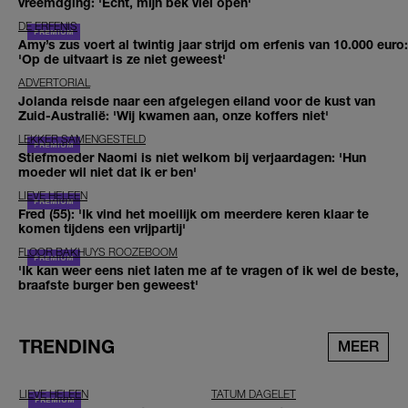
vreemdging: 'Echt, mijn bek viel open'
DE ERFENIS
Amy’s zus voert al twintig jaar strijd om erfenis van 10.000 euro:
'Op de uitvaart is ze niet geweest'
ADVERTORIAL
Jolanda reisde naar een afgelegen eiland voor de kust van
Zuid-Australië: 'Wij kwamen aan, onze koffers niet'
LEKKER SAMENGESTELD
Stiefmoeder Naomi is niet welkom bij verjaardagen: 'Hun
moeder wil niet dat ik er ben'
LIEVE HELEEN
Fred (55): 'Ik vind het moeilijk om meerdere keren klaar te
komen tijdens een vrijpartij'
FLOOR BAKHUYS ROOZEBOOM
'Ik kan weer eens niet laten me af te vragen of ik wel de beste,
braafste burger ben geweest'
TRENDING
MEER
LIEVE HELEEN
TATUM DAGELET