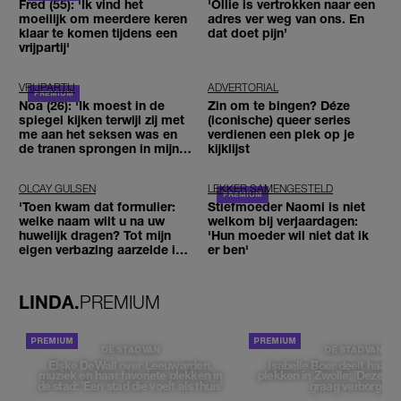
Fred (55): 'Ik vind het
'Ollie is vertrokken naar een
moeilijk om meerdere keren
adres ver weg van ons. En
klaar te komen tijdens een
dat doet pijn’
vrijpartij'
VRIJPARTIJ
ADVERTORIAL
Noa (26): 'Ik moest in de
Zin om te bingen? Déze
spiegel kijken terwijl zij met
(iconische) queer series
me aan het seksen was en
verdienen een plek op je
de tranen sprongen in mijn
kijklijst
ogen'
OLCAY GULSEN
LEKKER SAMENGESTELD
'Toen kwam dat formulier:
Stiefmoeder Naomi is niet
welke naam wilt u na uw
welkom bij verjaardagen:
huwelijk dragen? Tot mijn
'Hun moeder wil niet dat ik
eigen verbazing aarzelde ik
er ben'
geen moment'
LINDA.
PREMIUM
DE STAD VAN
DE STAD VAN
Elske DeWall over Leeuwarden,
Isabelle Boer deelt haar f
muziek en haar favoriete plekken in
plekken in Zwolle: 'Deze pl
de stad: 'Een stad die voelt als thuis'
graag verborgen'