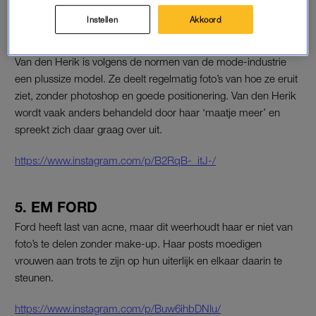
Instellen
Akkoord
4. JOANN VAN DEN HERIK
Van den Herik is volgens de normen van de mode-industrie
een plussize model. Ze deelt regelmatig foto’s van hoe ze eruit
ziet, zonder photoshop en goede positionering. Van den Herik
wordt vaak anders behandeld door haar ‘maatje meer’ en
spreekt zich daar graag over uit.
https://www.instagram.com/p/B2RqB-_itJ-/
5. EM FORD
Ford heeft last van acne, maar dit weerhoudt haar er niet van
foto’s te delen zonder make-up. Haar posts moedigen
vrouwen aan trots te zijn op hun uiterlijk en elkaar daarin te
steunen.
https://www.instagram.com/p/Buw6ihbDNIu/