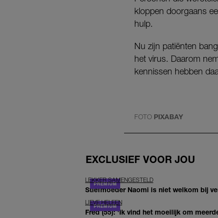
kloppen doorgaans eer
hulp.
Nu zijn patiënten ba
het virus. Daarom nem
kennissen hebben daa
FOTO
PIXABAY
EXCLUSIEF VOOR JOU
LEKKER SAMENGESTELD
Stiefmoeder Naomi is niet welkom bij ver
LIEVE HELEEN
Fred (55): 'Ik vind het moeilijk om meerde