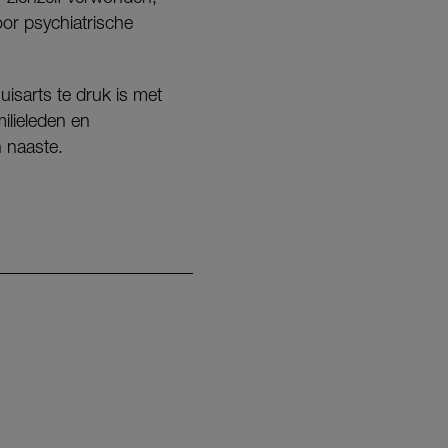
or psychiatrische
isarts te druk is met
ilieleden en
 naaste.