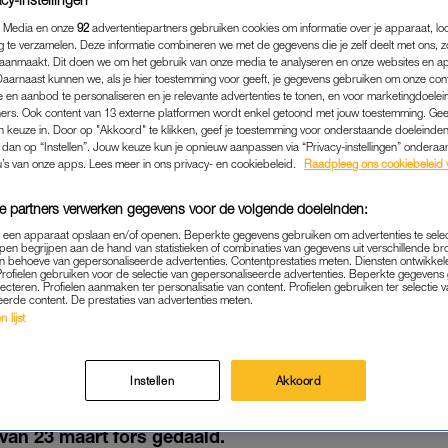
 Media en onze
92
advertentiepartners gebruiken cookies om informatie over je apparaat, lo
g te verzamelen. Deze informatie combineren we met de gegevens die je zelf deelt met ons, z
aanmaakt. Dit doen we om het gebruik van onze media te analyseren en onze websites en a
Daarnaast kunnen we, als je hier toestemming voor geeft, je gegevens gebruiken om onze con
 en aanbod te personaliseren en je relevante advertenties te tonen, en voor marketingdoele
ers. Ook content van 13 externe platformen wordt enkel getoond met jouw toestemming. Ge
gen keuze in. Door op "Akkoord" te klikken, geef je toestemming voor onderstaande doeleinden. 
k dan op “Instellen”. Jouw keuze kun je opnieuw aanpassen via “Privacy-instellingen” ondera
u’s van onze apps. Lees meer in ons privacy- en cookiebeleid.
Raadpleeg ons cookiebeleid 
e partners verwerken gegevens voor de volgende doeleinden:
p een apparaat opslaan en/of openen. Beperkte gegevens gebruiken om advertenties te sele
pen begrijpen aan de hand van statistieken of combinaties van gegevens uit verschillende br
 behoeve van gepersonaliseerde advertenties. Contentprestaties meten. Diensten ontwikkel
NIEUWS
|
MENTALE GEZONDHEID
Profielen gebruiken voor de selectie van gepersonaliseerde advertenties. Beperkte gegeven
lecteren. Profielen aanmaken ter personalisatie van content. Profielen gebruiken ter selectie 
ULPBEHOEVENDE PATIËNT
eerde content. De prestaties van advertenties meten.
 lijst
GZ VANWEGE CORONACRIS
29-04-2020
|
SUZETTE HERMSEN
Instellen
Akkoord
anmeldingen van patiënten in de psychiatrische zorg
an 23 maart fors gedaald.