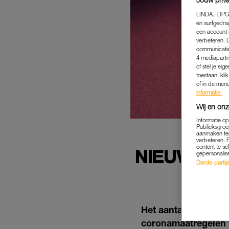
LINDA., DPG
en surfgedra
een account 
verbeteren. 
communicatie
4 mediapartn
of stel je ei
toestaan, kli
of in de men
informatie.
Wij en onz
Informatie o
Publieksgroe
aanmaken ten
verbeteren. 
content te se
NIEUWE H
gepersonalis
Derde partijen
G
Het aantal nieuwe a
coronamaatregelen v