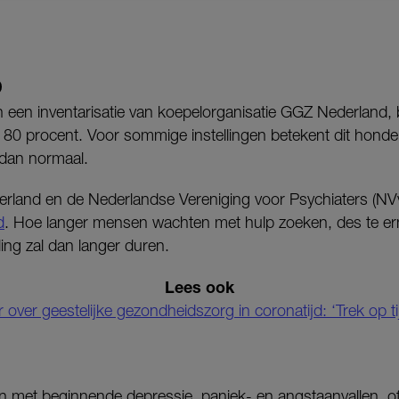
D
 een inventarisatie van koepelorganisatie GGZ Nederland, 
s’ 80 procent. Voor sommige instellingen betekent dit hon
dan normaal.
rland en de Nederlandse Vereniging voor Psychiaters (N
d
. Hoe langer mensen wachten met hulp zoeken, des te ern
ng zal dan langer duren.
Lees ook
over geestelijke gezondheidszorg in coronatijd: ‘Trek op t
n met beginnende depressie, paniek- en angstaanvallen, of