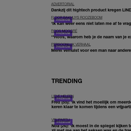
ADVERTORIAL
Dankzij dit hightech product kregen LIN
FLOOR BAKHUYS ROOZEBOOM
'Ik kan weer eens niet laten me af te vr
ROOS MOGGRÉ
'"Roos, waarom heb je de naam van je ex 
PERSOONLIJK VERHAAL
Merel verhuist voor een man naar andere 
TRENDING
LIEVE HELEEN
Fred (55): 'Ik vind het moeilijk om meerd
keren klaar te komen tijdens een vrijparti
VRIJPARTIJ
Noa (26): 'Ik moest in de spiegel kijken t
zij met me aan het seksen was en de tra