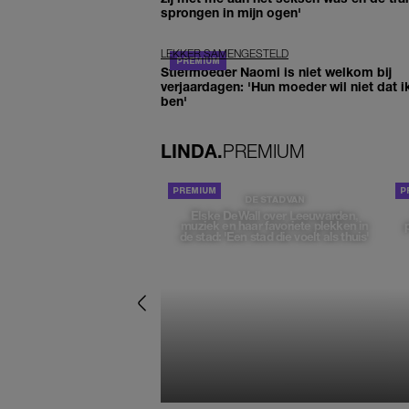
sprongen in mijn ogen'
LEKKER SAMENGESTELD
Stiefmoeder Naomi is niet welkom bij
verjaardagen: 'Hun moeder wil niet dat i
ben'
LINDA.
PREMIUM
DE STAD VAN
Elske DeWall over Leeuwarden,
muziek en haar favoriete plekken in
de stad: 'Een stad die voelt als thuis'