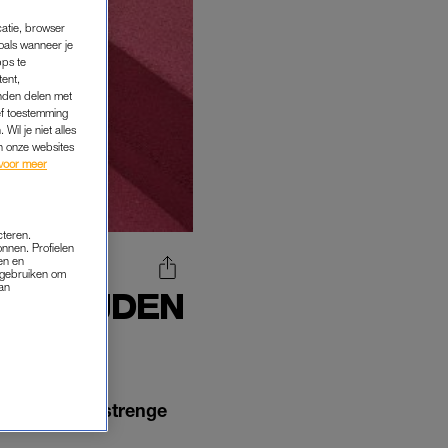
catie, browser
oals wanneer je
pps te
tent,
inden delen met
ef toestemming
Wil je niet alles
an onze websites
voor meer
cteren.
onnen. Profielen
en en
s gebruiken om
van
EN MIJDEN
IS
 is sinds de strenge