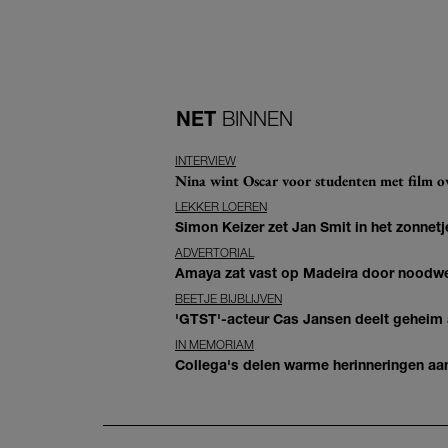
NET
BINNEN
INTERVIEW
Nina wint Oscar voor studenten met film ove
LEKKER LOEREN
Simon Keizer zet Jan Smit in het zonnetje
ADVERTORIAL
Amaya zat vast op Madeira door noodwee
BEETJE BIJBLIJVEN
'GTST'-acteur Cas Jansen deelt geheim ac
IN MEMORIAM
Collega's delen warme herinneringen aan 