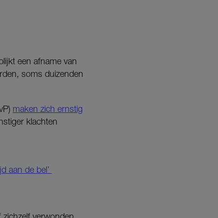
blijkt een afname van
derden, soms duizenden
VvP)
maken zich ernstig
stiger klachten
ijd aan de bel’
 zichzelf verwonden,