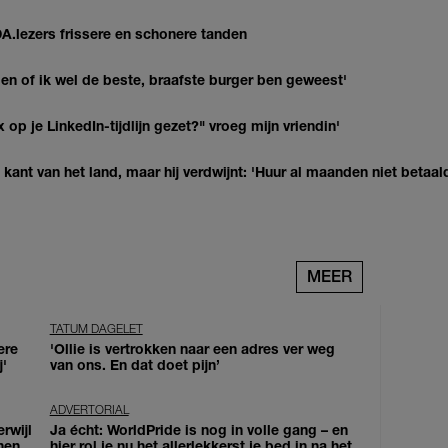
DA.lezers frissere en schonere tanden
agen of ik wel de beste, braafste burger ben geweest'
op je LinkedIn-tijdlijn gezet?" vroeg mijn vriendin'
kant van het land, maar hij verdwijnt: 'Huur al maanden niet betaal
MEER
TATUM DAGELET
ere
'Ollie is vertrokken naar een adres ver weg
j'
van ons. En dat doet pijn’
ADVERTORIAL
erwijl
Ja écht: WorldPride is nog in volle gang – en
nen
hier rol je nu het allerlekkerst je bed in na het