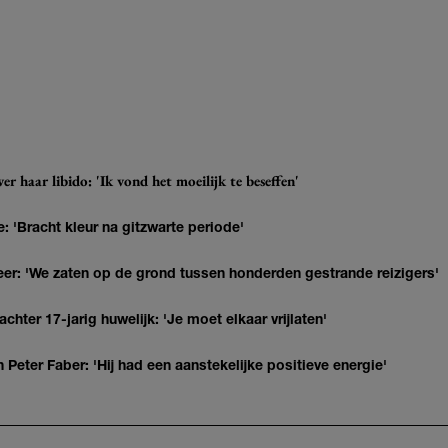
r haar libido: 'Ik vond het moeilijk te beseffen'
: 'Bracht kleur na gitzwarte periode'
r: 'We zaten op de grond tussen honderden gestrande reizigers'
hter 17-jarig huwelijk: 'Je moet elkaar vrijlaten'
Peter Faber: 'Hij had een aanstekelijke positieve energie'