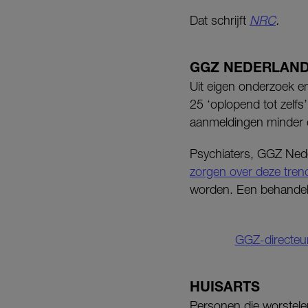
Dat schrijft
NRC
.
GGZ NEDERLAN
Uit eigen onderzoek en
25 ‘oplopend tot zelf
aanmeldingen minder 
Psychiaters, GGZ Nede
zorgen over deze tren
worden. Een behandeli
GGZ-directeur 
HUISARTS
Personen die worstele