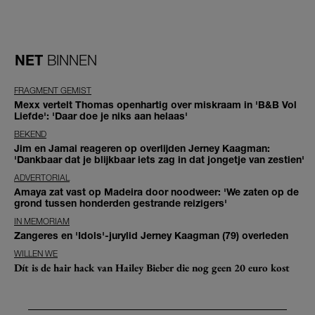
NET
BINNEN
FRAGMENT GEMIST
Mexx vertelt Thomas openhartig over miskraam in 'B&B Vol
Liefde': 'Daar doe je niks aan helaas'
BEKEND
Jim en Jamai reageren op overlijden Jerney Kaagman:
'Dankbaar dat je blijkbaar iets zag in dat jongetje van zestien'
ADVERTORIAL
Amaya zat vast op Madeira door noodweer: 'We zaten op de
grond tussen honderden gestrande reizigers'
IN MEMORIAM
Zangeres en 'Idols'-jurylid Jerney Kaagman (79) overleden
WILLEN WE
Dít is de hair hack van Hailey Bieber die nog geen 20 euro kost