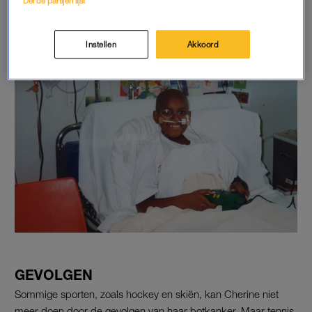
Derde partijen lijst
Cherine tijdens haar behandeling:
Instellen
Akkoord
GEVOLGEN
Sommige sporten, zoals hockey en skiën, kan Cherine niet
meer doen door de gevolgen van haar botkanker. Maar tennis,