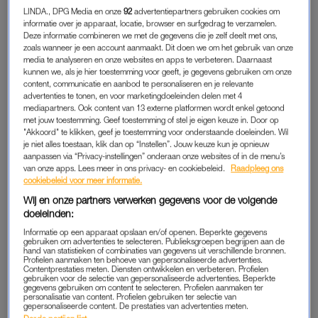
denken”, vertelt ze 25 jaar later aan LINDA.nl.
LINDA., DPG Media en onze
92
advertentiepartners gebruiken cookies om
informatie over je apparaat, locatie, browser en surfgedrag te verzamelen.
Deze informatie combineren we met de gegevens die je zelf deelt met ons,
zoals wanneer je een account aanmaakt. Dit doen we om het gebruik van onze
STEUN
media te analyseren en onze websites en apps te verbeteren. Daarnaast
kunnen we, als je hier toestemming voor geeft, je gegevens gebruiken om onze
“Er hangt een soort wolk boven je hoofd en je gáát gewoon. Ik
content, communicatie en aanbod te personaliseren en je relevante
vond het moeilijk om mijn ouders zo ongerust te zien, maar
advertenties te tonen, en voor marketingdoeleinden delen met 4
mediapartners. Ook content van 13 externe platformen wordt enkel getoond
tegelijkertijd waren zij een enorme steun voor me. Tijdens de
met jouw toestemming. Geef toestemming of stel je eigen keuze in. Door op
chemokuren lag mijn moeder ’s nachts als een van de weinige
"Akkoord" te klikken, geef je toestemming voor onderstaande doeleinden. Wil
je niet alles toestaan, klik dan op “Instellen”. Jouw keuze kun je opnieuw
ouders naast mijn bed. Dat was heel fijn.”
aanpassen via “Privacy-instellingen” onderaan onze websites of in de menu’s
van onze apps. Lees meer in ons privacy- en cookiebeleid.
Raadpleeg ons
Aan het behandeltraject houdt ze een lange staaf en
cookiebeleid voor meer informatie.
schroeven in haar been over, ter versteviging. Ook heeft ze,
Wij en onze partners verwerken gegevens voor de volgende
omdat haar groeischijven zijn verwijderd, een lengteverschil
doeleinden:
van 4,5 centimeter tussen haar linker- en rechterbeen. Dat
Informatie op een apparaat opslaan en/of openen. Beperkte gegevens
gebruiken om advertenties te selecteren. Publieksgroepen begrijpen aan de
houdt in dat Cherine een lang revalidatietraject in moet. “Ik
hand van statistieken of combinaties van gegevens uit verschillende bronnen.
Profielen aanmaken ten behoeve van gepersonaliseerde advertenties.
moest opnieuw leren lopen”, vertelt ze. “Die tijd was heel
Contentprestaties meten. Diensten ontwikkelen en verbeteren. Profielen
lastig, want ik was actief én sportief als kind. Ik moest echt
gebruiken voor de selectie van gepersonaliseerde advertenties. Beperkte
gegevens gebruiken om content te selecteren. Profielen aanmaken ter
leren omgaan met mijn beperkingen.”
personalisatie van content. Profielen gebruiken ter selectie van
gepersonaliseerde content. De prestaties van advertenties meten.