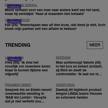
PERSOONLIJK VERHAAL
Merel verhuist voor een man naar andere kant van het land,
maar hij verdwijnt: 'Huur al maanden niet betaald'
VERLATEN VROUW
Fae (24): 'Vreemdgaan was uit den boze, dat deed je niet, toch
bleek mijn partner zelf een affaire te hebben'
TRENDING
MEER
LIEVE HELEEN
INTERVIEW
Fred (55): 'Ik vind het
Man achtervolgt Valerie (35)
moeilijk om meerdere keren
in het bos en betast zichzelf,
klaar te komen tijdens een
zij filmt en deelt de
vrijpartij'
confrontatie: 'Ik laat me niet
tegenhouden'
FRAGMENT GEMIST
ADVERTORIAL
Gesprek Iris en Edwin neemt
Dankzij dit hightech product
onverwachte wending in
kregen LINDA.lezers frissere
'B&B Vol Liefde': 'Hoopte
en schonere tanden
dat je niet verliefd zou
worden'