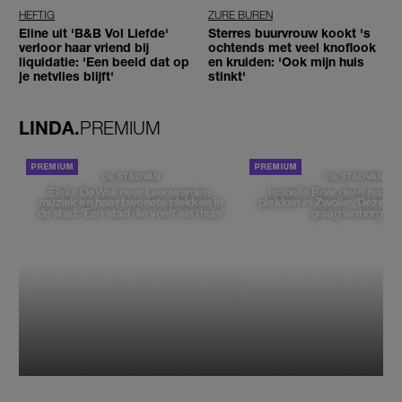
HEFTIG
ZURE BUREN
Eline uit 'B&B Vol Liefde'
Sterres buurvrouw kookt 's
verloor haar vriend bij
ochtends met veel knoflook
liquidatie: 'Een beeld dat op
en kruiden: 'Ook mijn huis
je netvlies blijft'
stinkt'
LINDA.
PREMIUM
DE STAD VAN
DE STAD VAN
Elske DeWall over Leeuwarden,
Isabelle Boer deelt haar f
muziek en haar favoriete plekken in
plekken in Zwolle: 'Deze pl
de stad: 'Een stad die voelt als thuis'
graag verborgen'