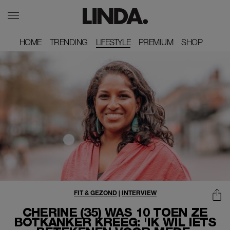
HOME
HOME
TRENDING
TRENDING
LIFESTYLE
PREMIUM
PREMIUM
SHOP
SHOP
FIT & GEZOND
|
INTERVIEW
CHERINE (35) WAS 10 TOEN ZE
BOTKANKER KREEG: 'IK WIL IETS