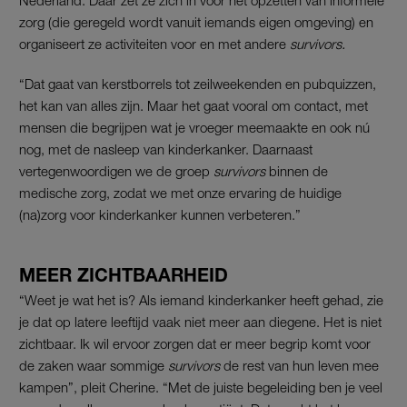
Nederland. Daar zet ze zich in voor het opzetten van informele
zorg (die geregeld wordt vanuit iemands eigen omgeving) en
organiseert ze activiteiten voor en met andere
survivors.
“Dat gaat van kerstborrels tot zeilweekenden en pubquizzen,
het kan van alles zijn. Maar het gaat vooral om contact, met
mensen die begrijpen wat je vroeger meemaakte en ook nú
nog, met de nasleep van kinderkanker. Daarnaast
vertegenwoordigen we de groep
survivors
binnen de
medische zorg, zodat we met onze ervaring de huidige
(na)zorg voor kinderkanker kunnen verbeteren.”
MEER ZICHTBAARHEID
“Weet je wat het is? Als iemand kinderkanker heeft gehad, zie
je dat op latere leeftijd vaak niet meer aan diegene. Het is niet
zichtbaar. Ik wil ervoor zorgen dat er meer begrip komt voor
de zaken waar sommige
survivors
de rest van hun leven mee
kampen”, pleit Cherine. “Met de juiste begeleiding ben je veel