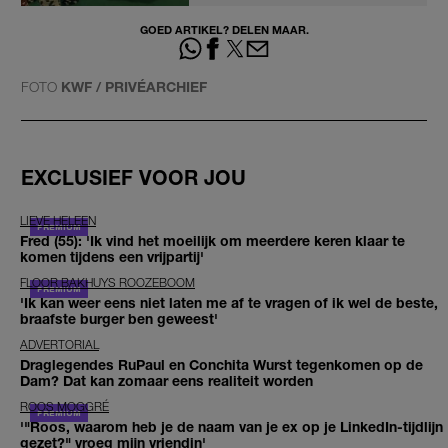
GOED ARTIKEL? DELEN MAAR.
FOTO
KWF / PRIVÉARCHIEF
EXCLUSIEF VOOR JOU
LIEVE HELEEN
Fred (55): 'Ik vind het moeilijk om meerdere keren klaar te
komen tijdens een vrijpartij'
FLOOR BAKHUYS ROOZEBOOM
'Ik kan weer eens niet laten me af te vragen of ik wel de beste,
braafste burger ben geweest'
ADVERTORIAL
Draglegendes RuPaul en Conchita Wurst tegenkomen op de
Dam? Dat kan zomaar eens realiteit worden
ROOS MOGGRÉ
'"Roos, waarom heb je de naam van je ex op je LinkedIn-tijdlijn
gezet?" vroeg mijn vriendin'