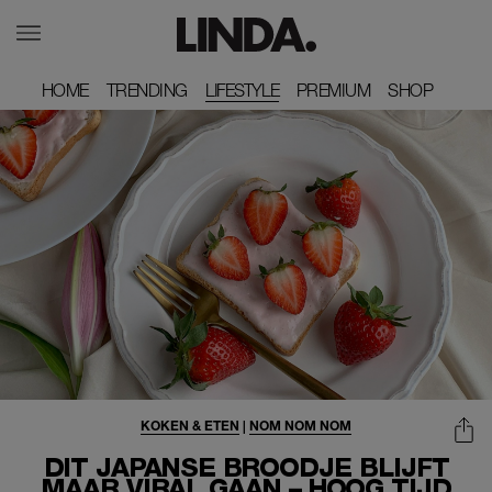
HOME
HOME
TRENDING
TRENDING
LIFESTYLE
PREMIUM
PREMIUM
SHOP
SHOP
KOKEN & ETEN
|
NOM NOM NOM
DIT JAPANSE BROODJE BLIJFT
MAAR VIRAL GAAN – HOOG TIJD