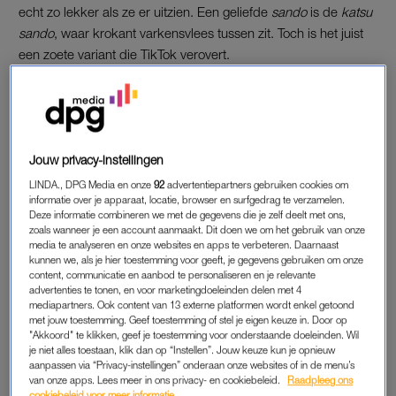
echt zo lekker als ze er uitzien. Een geliefde
sando
is de
katsu
sando
, waar krokant varkensvlees tussen zit. Toch is het juist
een zoete variant die TikTok verovert.
VIRAL FRUIT SANDO
De
furutsu sando
is namelijk echt een pláátje: een sandwich
met room en fruit. Of je er nu stukken aardbei, kiwi, mandarijn,
Jouw privacy-instellingen
sinaasappel, perzik, mango of ananas
–
of én, én, én
–
tussen
LINDA., DPG Media en onze
92
advertentiepartners gebruiken cookies om
legt, het is een heerlijk frisse en fruitige snack. De
fruit sando’s
informatie over je apparaat, locatie, browser en surfgedrag te verzamelen.
Deze informatie combineren we met de gegevens die je zelf deelt met ons,
laten zich bovendien hartstikke makkelijk te
mealpreppen
, dus
zoals wanneer je een account aanmaakt. Dit doen we om het gebruik van onze
ze zijn niet alleen bij bijvoorbeeld een verjaardagsbrunch,
media te analyseren en onze websites en apps te verbeteren. Daarnaast
kunnen we, als je hier toestemming voor geeft, je gegevens gebruiken om onze
maar ook gewoon voor naar school of werk perfect.
content, communicatie en aanbod te personaliseren en je relevante
advertenties te tonen, en voor marketingdoeleinden delen met 4
mediapartners. Ook content van 13 externe platformen wordt enkel getoond
FRUIT SANDO MET 5 INGREDIËNTEN
met jouw toestemming. Geef toestemming of stel je eigen keuze in. Door op
"Akkoord" te klikken, geef je toestemming voor onderstaande doeleinden. Wil
Je kunt de
fruit sando’s
, waar
ook Sabrina Carpenter voor
je niet alles toestaan, klik dan op “Instellen”. Jouw keuze kun je opnieuw
aanpassen via “Privacy-instellingen” onderaan onze websites of in de menu’s
zwicht
als ze in Japan is, inmiddels kant-en-klaar in
van onze apps. Lees meer in ons privacy- en cookiebeleid.
Raadpleeg ons
Amsterdam kopen, maar je maakt ze binnen een klein half uur
cookiebeleid voor meer informatie.