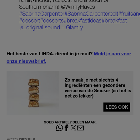
Southern charm! @WinnyHayes
#SabrinaCarpenter
#SabrinaCarpenteredit
#fruitsa
#dessert
#desserts
#breakfastideas
#breakfast
♬ original sound – Glamily
Het beste van LINDA. direct in je mail?
Meld je aan voor
onze nieuwsbrief.
Zo maak je met slechts 4
ingrediënten een gezondere
versie van de Snicker (en het is
net zo lekker)
LEES OOK
GOED ARTIKEL? DELEN MAAR.
FOTO
PEXELS