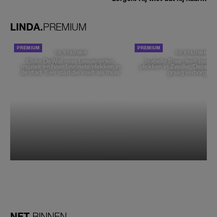
zou moeten loslaten'
LINDA.
PREMIUM
DE STAD VAN
DE STAD VAN
Elske DeWall over Leeuwarden,
Isabelle Boer deelt haar f
muziek en haar favoriete plekken in
plekken in Zwolle: 'Deze pl
de stad: 'Een stad die voelt als thuis'
graag verborgen'
NET
BINNEN