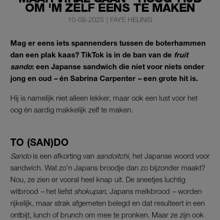
OM 'M ZÉLF EENS TE MAKEN
10-08-2025
|
FAYE HEIJNIS
Mag er eens iets spannenders tussen de boterhammen
dan een plak kaas? TikTok is in de ban van de
fruit
sando
: een Japanse sandwich die niet voor niets onder
jong en oud
–
én Sabrina Carpenter
–
een grote hit is.
Hij is namelijk niet alleen lekker, maar ook een lust voor het
oog én aardig makkelijk zelf te maken.
TO (SAN)DO
Sando
is een afkorting van
sandoitchi
, het Japanse woord voor
sandwich. Wat zo’n Japans broodje dan zo bijzonder maakt?
Nou, ze zien er vooral heel knap uit. De sneetjes luchtig
witbrood
–
het liefst
shokupan
, Japans melkbrood
–
worden
rijkelijk, maar strak afgemeten belegd en dat resulteert in een
ontbijt, lunch of brunch om mee te pronken. Maar ze zijn ook