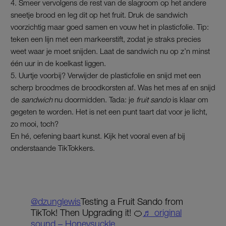
Smeer vervolgens de rest van de slagroom op het andere
sneetje brood en leg dit op het fruit. Druk de sandwich
voorzichtig maar goed samen en vouw het in plasticfolie. Tip:
teken een lijn met een markeerstift, zodat je straks precies
weet waar je moet snijden. Laat de sandwich nu op z’n minst
één uur in de koelkast liggen.
Uurtje voorbij? Verwijder de plasticfolie en snijd met een
scherp broodmes de broodkorsten af. Was het mes af en snijd
de
sandwich
nu doormidden. Tada: je
fruit sando
is klaar om
gegeten te worden. Het is net een punt taart dat voor je licht,
zo mooi, toch?
En hé, oefening baart kunst. Kijk het vooral even af bij
onderstaande TikTokkers.
@dzunglewis
Testing a Fruit Sando from
TikTok! Then Upgrading it! 🍊
♬ original
sound – Honeysuckle