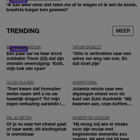
'Ik kan weer eens niet laten me af te vragen of ik wel de beste,
braafste burger ben geweest'
TRENDING
MEER
BEDROGEN VROUW
TATUM DAGELET
Een paar uur na haar dood
'Ollie is vertrokken naar een
ontdekte Thom (32) dat zijn
adres ver weg van ons. En
vriendin vreemdging: 'Echt,
dat doet pijn’
mijn bek viel open'
OLCAY GULSEN
ADVERTORIAL
'Toen kwam dat formulier:
Jolanda reisde naar een
welke naam wilt u na uw
afgelegen eiland voor de
huwelijk dragen? Tot mijn
kust van Zuid-Australië: 'Wij
eigen verbazing aarzelde ik
kwamen aan, onze koffers
geen moment'
niet'
WIL JE WETEN
SANDER DE HOSSON
Of je nu naar het strand gaat
'Hij vroeg mij wie er straks
of naar werk: dit kledingstuk
voor zijn vrouw met
is onmisbaar
beginnende dementie zou
zorgen. Hij wist dat hij haar