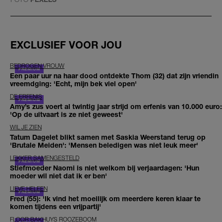
EXCLUSIEF VOOR JOU
BEDROGEN VROUW
Een paar uur na haar dood ontdekte Thom (32) dat zijn vriendin
vreemdging: 'Echt, mijn bek viel open'
DE ERFENIS
Amy’s zus voert al twintig jaar strijd om erfenis van 10.000 euro:
'Op de uitvaart is ze niet geweest'
WIL JE ZIEN
Tatum Dagelet blikt samen met Saskia Weerstand terug op
'Brutale Meiden': 'Mensen beledigen was niet leuk meer'
LEKKER SAMENGESTELD
Stiefmoeder Naomi is niet welkom bij verjaardagen: 'Hun
moeder wil niet dat ik er ben'
LIEVE HELEEN
Fred (55): 'Ik vind het moeilijk om meerdere keren klaar te
komen tijdens een vrijpartij'
FLOOR BAKHUYS ROOZEBOOM