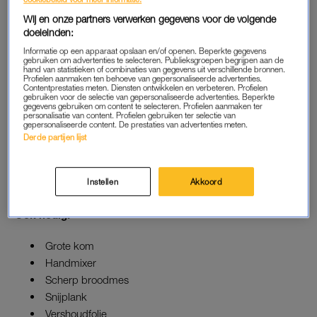
–
met daarna wel een uurtje rusten in de koelkast
–
gewoon
Wij en onze partners verwerken gegevens voor de volgende
zelf. Uit een rondgang op culinaire sites en TikTok, komen wij
doeleinden:
tot het volgende succesrecept.
Informatie op een apparaat opslaan en/of openen. Beperkte gegevens
gebruiken om advertenties te selecteren. Publieksgroepen begrijpen aan de
hand van statistieken of combinaties van gegevens uit verschillende bronnen.
Dit zijn de ingrediënten (voor één à twee fruit sando’s):
Profielen aanmaken ten behoeve van gepersonaliseerde advertenties.
Contentprestaties meten. Diensten ontwikkelen en verbeteren. Profielen
gebruiken voor de selectie van gepersonaliseerde advertenties. Beperkte
gegevens gebruiken om content te selecteren. Profielen aanmaken ter
Japans melkbrood (
shokupan
) of witbrood
personalisatie van content. Profielen gebruiken ter selectie van
250 milliliter slagroom
gepersonaliseerde content. De prestaties van advertenties meten.
Derde partijen lijst
Fruit naar keuze
1 theelepel vanille-extract
1 eetlepel poedersuiker
Instellen
Akkoord
Ook nodig:
Grote kom
Handmixer
Scherp broodmes
Snijplank
Vershoudfolie