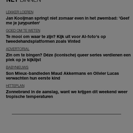
LEKKER LOEREN
Jan Kooijman springt niet zomaar even in het zwembad: 'Geef
me je jurypunten'
GOED OM TE WETEN
Te mooi om waar te zijn? Kijk uit voor AI-foto's op
tweedehandsplatformen zoals Vinted
ADVERTORIAL
Zin om te bingen? Déze (iconische) queer series verdienen een
plek op je kijklijst
BABYNIEUWS
Son Mieux-bandleden Maud Akkermans en Olivier Lucas
verwachten hun eerste kind
HITTEPLAN
Zonnebrand in de aanslag, want we krijgen dit weekend weer
tropische temperaturen