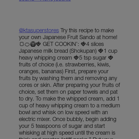
@ktasuperstores
Try this recipe to make
your own Japanese Fruit Sando at home!
🍞🍊🥝🍓 GET COOKIN’: 🍓4 slices
Japanese milk bread (Shokupan) 🍓1 cup
heavy whipping cream 🍓5 tsp sugar 🍓
fruits of choice (i.e. strawberries, kiwis,
oranges, bananas) First, prepare your
fruits by washing them and removing any
cores or skin. After preparing your fruits of
choice, set them on paper towels and pat
to dry. To make the whipped cream, add 1
cup of heavy whipping cream to a medium
bowl and whisk on low speed with an
electric mixer. Once bubbly, begin adding
your 5 teaspoons of sugar and start
whisking at high speed until the cream is