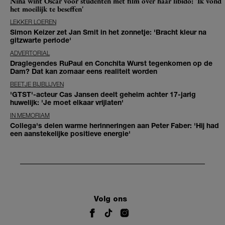
Nina wint Oscar voor studenten met film over haar libido: 'Ik vond
het moeilijk te beseffen'
LEKKER LOEREN
Simon Keizer zet Jan Smit in het zonnetje: 'Bracht kleur na
gitzwarte periode'
ADVERTORIAL
Draglegendes RuPaul en Conchita Wurst tegenkomen op de
Dam? Dat kan zomaar eens realiteit worden
BEETJE BIJBLIJVEN
'GTST'-acteur Cas Jansen deelt geheim achter 17-jarig
huwelijk: 'Je moet elkaar vrijlaten'
IN MEMORIAM
Collega's delen warme herinneringen aan Peter Faber: 'Hij had
een aanstekelijke positieve energie'
Volg ons