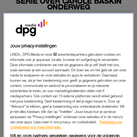
SERIE OVER CAROLE BASKIN
ONDERWEG
26-08-2020
|
SUZETTE HERMSEN
Na het succes van ‘Tiger King’ schoten de
aankondigingen voor meer series over Joe Exotic en
Carole Baskin als paddenstoelen uit de grond. Met als
Jouw privacy-instellingen
gevolg dat er nu inderdaad een miniserie over Baskin
LINDA., DPG Media en onze
92
advertentiepartners gebruiken cookies om
komt.
informatie over je apparaat, locatie, browser en surfgedrag te verzamelen.
Deze informatie combineren we met de gegevens die je zelf deelt met ons,
NBC Universal heeft de show aangekocht om uit te gaan
zoals wanneer je een account aanmaakt. Dit doen we om het gebruik van onze
media te analyseren en onze websites en apps te verbeteren. Daarnaast
zenden op zowel streamingplatform Peacock als op reguliere
kunnen we, als je hier toestemming voor geeft, je gegevens gebruiken om onze
zenders NBC en USA Network.
content, communicatie en aanbod te personaliseren en je relevante
advertenties te tonen, en voor marketingdoeleinden delen met 4
mediapartners. Ook content van 13 externe platformen wordt enkel getoond
met jouw toestemming. Geef toestemming of stel je eigen keuze in. Door op
CAROLE BASKIN
"Akkoord" te klikken, geef je toestemming voor onderstaande doeleinden. Wil
je niet alles toestaan, klik dan op “Instellen”. Jouw keuze kun je opnieuw
Bedenker van de miniserie is comedian Kate McKinnon. De
aanpassen via “Privacy-instellingen” onderaan onze websites of in de menu’s
actrice gaat zelf de hoofdrol spelen. Wanneer de serie precies
van onze apps. Lees meer in ons privacy- en cookiebeleid.
Raadpleeg ons
cookiebeleid voor meer informatie.
zal worden uitgezonden en hoe die zal gaan heten, is nog niet
bekend.
Wij en onze partners verwerken gegevens voor de volgende