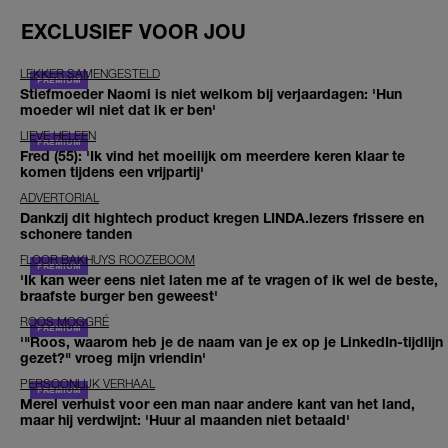
EXCLUSIEF VOOR JOU
LEKKER SAMENGESTELD
Stiefmoeder Naomi is niet welkom bij verjaardagen: 'Hun
moeder wil niet dat ik er ben'
LIEVE HELEEN
Fred (55): 'Ik vind het moeilijk om meerdere keren klaar te
komen tijdens een vrijpartij'
ADVERTORIAL
Dankzij dit hightech product kregen LINDA.lezers frissere en
schonere tanden
FLOOR BAKHUYS ROOZEBOOM
'Ik kan weer eens niet laten me af te vragen of ik wel de beste,
braafste burger ben geweest'
ROOS MOGGRÉ
'"Roos, waarom heb je de naam van je ex op je LinkedIn-tijdlijn
gezet?" vroeg mijn vriendin'
PERSOONLIJK VERHAAL
Merel verhuist voor een man naar andere kant van het land,
maar hij verdwijnt: 'Huur al maanden niet betaald'