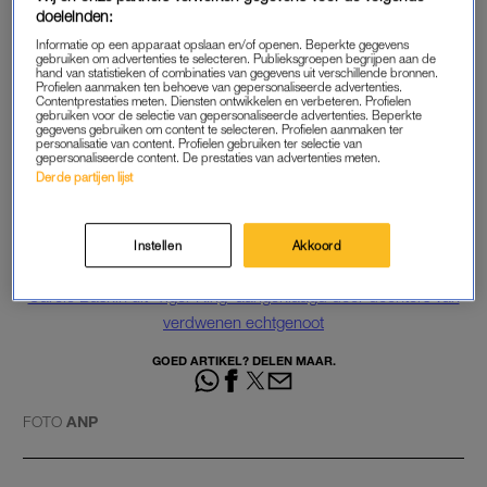
doeleinden:
Tiger King
vertelt het verhaal van Joe Exotic en zijn dierenpark,
Informatie op een apparaat opslaan en/of openen. Beperkte gegevens
gebruiken om advertenties te selecteren. Publieksgroepen begrijpen aan de
waar volgens dierenactivisten – onder wie Baskin – tijgers op
hand van statistieken of combinaties van gegevens uit verschillende bronnen.
Profielen aanmaken ten behoeve van gepersonaliseerde advertenties.
grote schaal werden mishandeld.
Contentprestaties meten. Diensten ontwikkelen en verbeteren. Profielen
gebruiken voor de selectie van gepersonaliseerde advertenties. Beperkte
gegevens gebruiken om content te selecteren. Profielen aanmaken ter
De vete tussen de twee
liep in de jaren waarin de docureeks
personalisatie van content. Profielen gebruiken ter selectie van
gepersonaliseerde content. De prestaties van advertenties meten.
gefilmd werd enorm hoog op. Exotic, die eigenlijk Joe
Derde partijen lijst
Schreibvogel heet,
zit momenteel een celstraf uit
voor onder
meer het beramen van een moord op Baskin.
Instellen
Akkoord
Lees ook
Carole Baskin uit ‘Tiger King’ aangeklaagd door dochters van
verdwenen echtgenoot
GOED ARTIKEL? DELEN MAAR.
FOTO
ANP