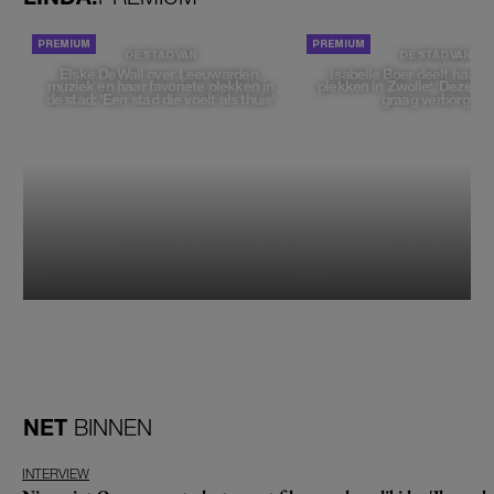
DE STAD VAN
DE STAD VAN
Elske DeWall over Leeuwarden,
Isabelle Boer deelt haar f
muziek en haar favoriete plekken in
plekken in Zwolle: 'Deze pl
de stad: 'Een stad die voelt als thuis'
graag verborgen'
NET
BINNEN
INTERVIEW