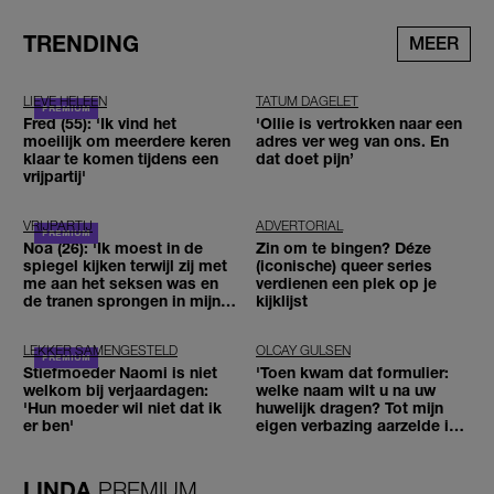
TRENDING
MEER
LIEVE HELEEN
TATUM DAGELET
Fred (55): 'Ik vind het
'Ollie is vertrokken naar een
moeilijk om meerdere keren
adres ver weg van ons. En
klaar te komen tijdens een
dat doet pijn’
vrijpartij'
VRIJPARTIJ
ADVERTORIAL
Noa (26): 'Ik moest in de
Zin om te bingen? Déze
spiegel kijken terwijl zij met
(iconische) queer series
me aan het seksen was en
verdienen een plek op je
de tranen sprongen in mijn
kijklijst
ogen'
LEKKER SAMENGESTELD
OLCAY GULSEN
Stiefmoeder Naomi is niet
'Toen kwam dat formulier:
welkom bij verjaardagen:
welke naam wilt u na uw
'Hun moeder wil niet dat ik
huwelijk dragen? Tot mijn
er ben'
eigen verbazing aarzelde ik
geen moment'
LINDA.
PREMIUM