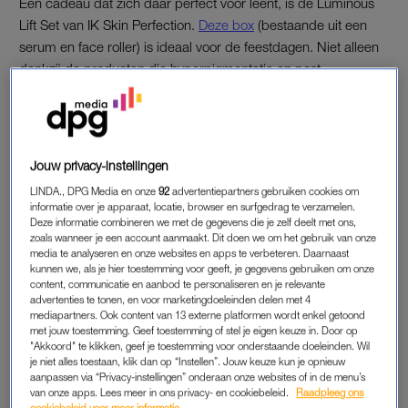
Een cadeau dat zich daar perfect voor leent, is de Luminous
Lift Set van IK Skin Perfection.
Deze box
(bestaande uit een
serum en face roller) is ideaal voor de feestdagen. Niet alleen
dankzij de producten die hyperpigmentatie en post-
acnevlekjes aanpakken en de doffe huid weer laten stralen,
maar ook door de feestelijke verpakking. Geen inpakpapier
meer nodig dus. Gewoon hup, onder de boom.
Jouw privacy-instellingen
LINDA., DPG Media en onze
92
advertentiepartners gebruiken cookies om
informatie over je apparaat, locatie, browser en surfgedrag te verzamelen.
Deze informatie combineren we met de gegevens die je zelf deelt met ons,
zoals wanneer je een account aanmaakt. Dit doen we om het gebruik van onze
media te analyseren en onze websites en apps te verbeteren. Daarnaast
kunnen we, als je hier toestemming voor geeft, je gegevens gebruiken om onze
content, communicatie en aanbod te personaliseren en je relevante
advertenties te tonen, en voor marketingdoeleinden delen met 4
mediapartners. Ook content van 13 externe platformen wordt enkel getoond
met jouw toestemming. Geef toestemming of stel je eigen keuze in. Door op
"Akkoord" te klikken, geef je toestemming voor onderstaande doeleinden. Wil
je niet alles toestaan, klik dan op “Instellen”. Jouw keuze kun je opnieuw
aanpassen via “Privacy-instellingen” onderaan onze websites of in de menu’s
van onze apps. Lees meer in ons privacy- en cookiebeleid.
Raadpleeg ons
cookiebeleid voor meer informatie.