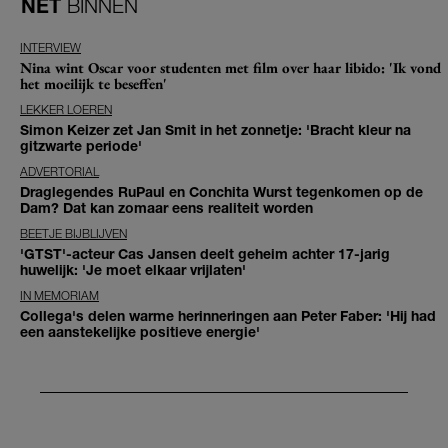
NET
BINNEN
INTERVIEW
Nina wint Oscar voor studenten met film over haar libido: 'Ik vond
het moeilijk te beseffen'
LEKKER LOEREN
Simon Keizer zet Jan Smit in het zonnetje: 'Bracht kleur na
gitzwarte periode'
ADVERTORIAL
Draglegendes RuPaul en Conchita Wurst tegenkomen op de
Dam? Dat kan zomaar eens realiteit worden
BEETJE BIJBLIJVEN
'GTST'-acteur Cas Jansen deelt geheim achter 17-jarig
huwelijk: 'Je moet elkaar vrijlaten'
IN MEMORIAM
Collega's delen warme herinneringen aan Peter Faber: 'Hij had
een aanstekelijke positieve energie'