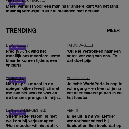
PERSOONLIJK VERHAAL
Merel verhuist voor een man naar andere kant van het land,
maar hij verdwijnt: 'Huur al maanden niet betaald'
TRENDING
MEER
LIEVE HELEEN
TATUM DAGELET
Fred (55): 'Ik vind het
'Ollie is vertrokken naar een
moeilijk om meerdere keren
adres ver weg van ons. En
klaar te komen tijdens een
dat doet pijn’
vrijpartij'
VRIJPARTIJ
ADVERTORIAL
Noa (26): 'Ik moest in de
Ja écht: WorldPride is nog in
spiegel kijken terwijl zij met
volle gang – en hier rol je nu
me aan het seksen was en
het allerlekkerst je bed in na
de tranen sprongen in mijn
het feesten
ogen'
LEKKER SAMENGESTELD
HEFTIG
Stiefmoeder Naomi is niet
Eline uit 'B&B Vol Liefde'
welkom bij verjaardagen:
verloor haar vriend bij
'Hun moeder wil niet dat ik
liquidatie: 'Een beeld dat op