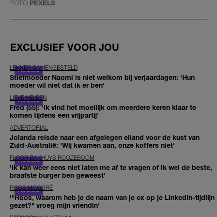
FOTO
PEXELS
EXCLUSIEF VOOR JOU
LEKKER SAMENGESTELD
Stiefmoeder Naomi is niet welkom bij verjaardagen: 'Hun
moeder wil niet dat ik er ben'
LIEVE HELEEN
Fred (55): 'Ik vind het moeilijk om meerdere keren klaar te
komen tijdens een vrijpartij'
ADVERTORIAL
Jolanda reisde naar een afgelegen eiland voor de kust van
Zuid-Australië: 'Wij kwamen aan, onze koffers niet'
FLOOR BAKHUYS ROOZEBOOM
'Ik kan weer eens niet laten me af te vragen of ik wel de beste,
braafste burger ben geweest'
ROOS MOGGRÉ
'"Roos, waarom heb je de naam van je ex op je LinkedIn-tijdlijn
gezet?" vroeg mijn vriendin'