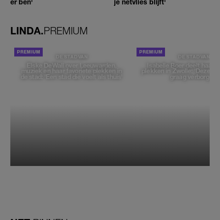
er ben'
je netvlies blijft'
LINDA.
PREMIUM
DE STAD VAN
DE STAD VAN
Elske DeWall over Leeuwarden,
Isabelle Boer deelt haar f
muziek en haar favoriete plekken in
plekken in Zwolle: 'Deze pl
de stad: 'Een stad die voelt als thuis'
graag verborgen'