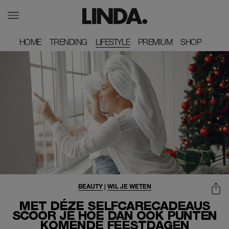
HOME
HOME
TRENDING
TRENDING
LIFESTYLE
PREMIUM
PREMIUM
SHOP
SHOP
BEAUTY
|
WIL JE WETEN
MET DÉZE SELFCARECADEAUS
SCOOR JE HOE DAN OOK PUNTEN
KOMENDE FEESTDAGEN