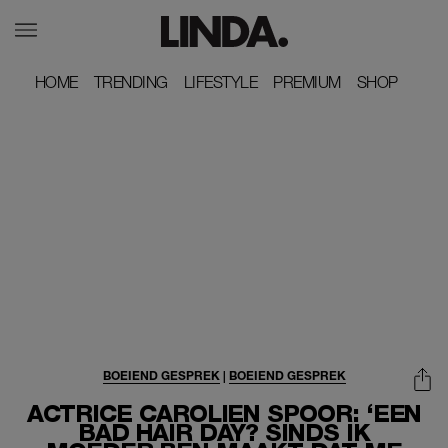
HOME
HOME
TRENDING
TRENDING
LIFESTYLE
LIFESTYLE
PREMIUM
PREMIUM
SHOP
SHOP
BOEIEND GESPREK
|
BOEIEND GESPREK
ACTRICE CAROLIEN SPOOR: ‘EEN
BAD HAIR DAY? SINDS IK