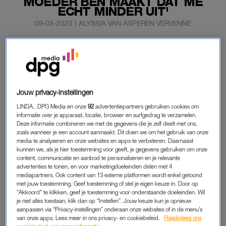
MOEDER BEN MAAKT DAT ME
ECHT MINDER UIT'
09-03-2023
|
ALYSSIA VAN ASPEREN VERVENNE
In de LINDA. videoserie Haar Herinneringen blikken drie
bekende vrouwen terug op belangrijke momenten
rondom hun haar. De eerste knipbeurt, huidige
haarroutine en kapsels uit de jaren ’90. Al zouden ze die
Jouw privacy-instellingen
soms liever vergeten.
LINDA., DPG Media en onze
92
advertentiepartners gebruiken cookies om
In deze aflevering neemt actrice Carolien Spoor ons mee in
informatie over je apparaat, locatie, browser en surfgedrag te verzamelen.
Deze informatie combineren we met de gegevens die je zelf deelt met ons,
haar meest bijzondere haar-herinneringen.
zoals wanneer je een account aanmaakt. Dit doen we om het gebruik van onze
media te analyseren en onze websites en apps te verbeteren. Daarnaast
kunnen we, als je hier toestemming voor geeft, je gegevens gebruiken om onze
content, communicatie en aanbod te personaliseren en je relevante
ALL-OUT
advertenties te tonen, en voor marketingdoeleinden delen met 4
Toen Carolien jong was, had ze lang blond haar tot op haar
mediapartners. Ook content van 13 externe platformen wordt enkel getoond
met jouw toestemming. Geef toestemming of stel je eigen keuze in. Door op
billen. “Vroeger heb ik helemaal niet geëxperimenteerd met
"Akkoord" te klikken, geef je toestemming voor onderstaande doeleinden. Wil
mijn haar. Dat kwam later, toen ik voor mijn werk continue van
je niet alles toestaan, klik dan op “Instellen”. Jouw keuze kun je opnieuw
aanpassen via “Privacy-instellingen” onderaan onze websites of in de menu’s
alles mocht uitproberen met mijn kapsel. Ik ging
all-out
. Als ze
van onze apps. Lees meer in ons privacy- en cookiebeleid.
Raadpleeg ons
vroegen of ik mijn haar heel kort wilde knippen of heel donker