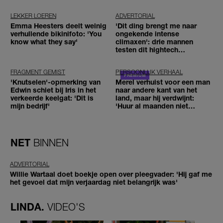
LEKKER LOEREN
ADVERTORIAL
Emma Heesters deelt weinig
'Dit ding brengt me naar
verhullende bikinifoto: 'You
ongekende intense
know what they say'
climaxen': drie mannen
testen dit hightech
seksspeeltje
FRAGMENT GEMIST
PERSOONLIJK VERHAAL
'Knutselen'-opmerking van
Merel verhuist voor een man
Edwin schiet bij Iris in het
naar andere kant van het
verkeerde keelgat: 'Dit is
land, maar hij verdwijnt:
mijn bedrijf'
'Huur al maanden niet
betaald'
NET
BINNEN
ADVERTORIAL
Willie Wartaal doet boekje open over pleegvader: 'Hij gaf me
het gevoel dat mijn verjaardag niet belangrijk was'
LINDA.
VIDEO'S