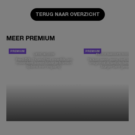
TERUG NAAR OVERZICHT
MEER PREMIUM
LIEVE HELEEN
FLOOR BAKHUYS ROOZE
Fred (55): 'Ik vind het moeilijk om
'Ik kan weer eens niet late
meerdere keren klaar te komen
vragen of ik wel de beste, 
tijdens een vrijpartij'
burger ben geweest