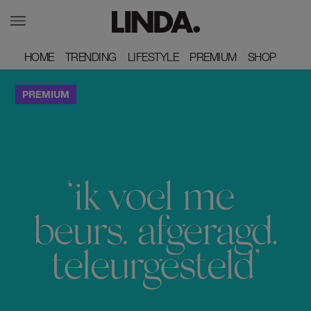
HOME
HOME
TRENDING
TRENDING
LIFESTYLE
LIFESTYLE
PREMIUM
PREMIUM
SHOP
SHOP