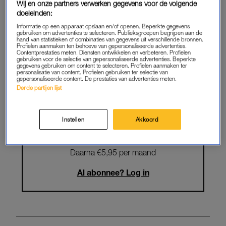
Wij en onze partners verwerken gegevens voor de volgende
Krijg onbeperkt toegang tot alle
doeleinden:
artikelen
Informatie op een apparaat opslaan en/of openen. Beperkte gegevens
gebruiken om advertenties te selecteren. Publieksgroepen begrijpen aan de
hand van statistieken of combinaties van gegevens uit verschillende bronnen.
Lees LINDA.magazine online
Profielen aanmaken ten behoeve van gepersonaliseerde advertenties.
Contentprestaties meten. Diensten ontwikkelen en verbeteren. Profielen
gebruiken voor de selectie van gepersonaliseerde advertenties. Beperkte
Geniet van te gekke winacties en
gegevens gebruiken om content te selecteren. Profielen aanmaken ter
personalisatie van content. Profielen gebruiken ter selectie van
lekkere puzzels
gepersonaliseerde content. De prestaties van advertenties meten.
Derde partijen lijst
Maandelijks opzegbaar
Instellen
Akkoord
START GRATIS MAAND
Daarna €5,95 per maand
Al abonnee? Log in