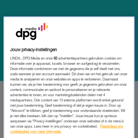
Jouw privacy-instellingen
AMBER
AMBER: 'ALS DE VIER
LINDA., DPG Media en onze
92
advertentiepartners gebruiken cookies om
GEBOEKTE UREN BIJNA OM
informatie over je apparaat, locatie, browser en surfgedrag te verzamelen.
ZIJN, KAN IK WEL JANKEN VAN
Deze informatie combineren we met de gegevens die je zelf deelt met ons,
zoals wanneer je een account aanmaakt. Dit doen we om het gebruik van onze
OPLUCHTING'
media te analyseren en onze websites en apps te verbeteren. Daarnaast
kunnen we, als je hier toestemming voor geeft, je gegevens gebruiken om onze
content, communicatie en aanbod te personaliseren en je relevante
advertenties te tonen, en voor marketingdoeleinden delen met 4
mediapartners. Ook content van 13 externe platformen wordt enkel getoond
PREMIUM
met jouw toestemming. Geef toestemming of stel je eigen keuze in. Door op
"Akkoord" te klikken, geef je toestemming voor onderstaande doeleinden. Wil
LEES VERDER MET
je niet alles toestaan, klik dan op “Instellen”. Jouw keuze kun je opnieuw
aanpassen via “Privacy-instellingen” onderaan onze websites of in de menu’s
PREMIUM
van onze apps. Lees meer in ons privacy- en cookiebeleid.
Raadpleeg ons
cookiebeleid voor meer informatie.